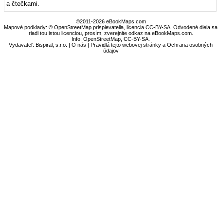
a čtečkami.
©2011-2026 eBookMaps.com
Mapové podklady: © OpenStreetMap prispievatelia, licencia CC-BY-SA. Odvodené diela sa
riadi tou istou licenciou, prosím, zverejnite odkaz na eBookMaps.com.
Info:
OpenStreetMap
,
CC-BY-SA
.
Vydavateľ: Bispiral, s.r.o. |
O nás
|
Pravidlá tejto webovej stránky a Ochrana osobných
údajov