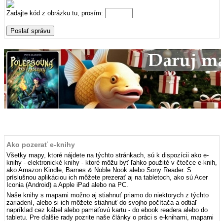
Zadajte kód z obrázku tu, prosím:
Ako pozerať e-knihy
Všetky mapy, ktoré nájdete na týchto stránkach, sú k dispozícii ako e-
knihy - elektronické knihy - ktoré môžu byť ľahko použité v čtečce e-knih,
ako Amazon Kindle, Barnes & Noble Nook alebo Sony Reader. S
príslušnou aplikáciou ich môžete prezerať aj na tabletoch, ako sú Acer
Iconia (Android) a Apple iPad alebo na PC.
Naše knihy s mapami možno aj stiahnuť priamo do niektorych z týchto
zariadení, alebo si ich môžete stiahnuť do svojho počítača a odtiaľ -
napríklad cez kábel alebo pamäťovú kartu - do ebook readera alebo do
tabletu. Pre ďalšie rady pozrite naše články o práci s e-knihami, mapami