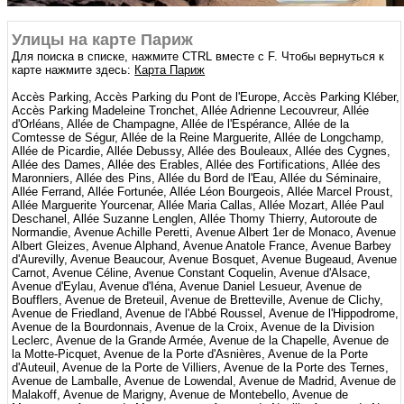
Улицы на карте Париж
Для поиска в списке, нажмите CTRL вместе с F. Чтобы вернуться к
карте нажмите здесь:
Карта Париж
Accès Parking, Accès Parking du Pont de l'Europe, Accès Parking Kléber, Accès Parking Madeleine Tronchet, Allée Adrienne Lecouvreur, Allée d'Orléans, Allée de Champagne, Allée de l'Espérance, Allée de la Comtesse de Ségur, Allée de la Reine Marguerite, Allée de Longchamp, Allée de Picardie, Allée Debussy, Allée des Bouleaux, Allée des Cygnes, Allée des Dames, Allée des Erables, Allée des Fortifications, Allée des Maronniers, Allée des Pins, Allée du Bord de l'Eau, Allée du Séminaire, Allée Ferrand, Allée Fortunée, Allée Léon Bourgeois, Allée Marcel Proust, Allée Marguerite Yourcenar, Allée Maria Callas, Allée Mozart, Allée Paul Deschanel, Allée Suzanne Lenglen, Allée Thomy Thierry, Autoroute de Normandie, Avenue Achille Peretti, Avenue Albert 1er de Monaco, Avenue Albert Gleizes, Avenue Alphand, Avenue Anatole France, Avenue Barbey d'Aurevilly, Avenue Beaucour, Avenue Bosquet, Avenue Bugeaud, Avenue Carnot, Avenue Céline, Avenue Constant Coquelin, Avenue d'Alsace, Avenue d'Eylau, Avenue d'Iéna, Avenue Daniel Lesueur, Avenue de Boufflers, Avenue de Breteuil, Avenue de Bretteville, Avenue de Clichy, Avenue de Friedland, Avenue de l'Abbé Roussel, Avenue de l'Hippodrome, Avenue de la Bourdonnais, Avenue de la Croix, Avenue de la Division Leclerc, Avenue de la Grande Armée, Avenue de la Chapelle, Avenue de la Motte-Picquet, Avenue de la Porte d'Asnières, Avenue de la Porte d'Auteuil, Avenue de la Porte de Villiers, Avenue de la Porte des Ternes, Avenue de Lamballe, Avenue de Lowendal, Avenue de Madrid, Avenue de Malakoff, Avenue de Marigny, Avenue de Montebello, Avenue de Montespan, Avenue de Montmorency, Avenue de Neuilly, Avenue de New-York, Avenue de Pologne, Avenue de Provence, Avenue de Rouvray, Avenue de Saint-Cloud, Avenue de Salonique, Avenue de Saxe, Avenue de Ségur, Avenue de Selves, Avenue de Suffren, Avenue de Tourville, Avenue de Versailles, Avenue de Villars, Avenue de Villiers, Avenue de Wagram, Avenue des Anglais, Avenue des Camoëns, Avenue des Carrières, Avenue des Chalets, Avenue des Champs-Élysées, Avenue des Chasseurs, Avenue des Marronniers, Avenue des Nations-Unies, Avenue des Peupliers, Avenue des Sycomores, Avenue des Ternes, Avenue des Tilleuls, Avenue du Coq, Avenue du Docteur Brouardel, Avenue du Général de Gaulle, Avenue du Général Eisenhower, Avenue du Général Ferrié, Avenue du Général Mangin, Avenue du Général Margueritte, Avenue du Général Sarrail, Avenue du Château, Avenue du Mahatma Gandhi, Avenue du Maréchal Fayolle, Avenue du Maréchal Franchet d'Esperey, Avenue du Maréchal Galliéni, Avenue du Maréchal Lyautey, Avenue du Maréchal Maunoury, Avenue du Parc, Avenue du Président Kennedy, Avenue du Président Wilson, Avenue du Roule, Avenue du Square, Avenue Duquesne, Avenue Edward Tuck, Avenue Elisée Reclus, Avenue Émile Pouvillon, Avenue Émile Zola, Avenue Erlanger, Avenue Foch, Avenue Franklin Delano Roosevelt, Avenue Frémiet, Avenue Gabriel, Avenue George V, Avenue Georges Mandel, Avenue Gourgaud, Avenue Gustave Eiffel, Avenue Hector Berlioz, Avenue Henri Martin, Avenue Hoche, Avenue Chantemesse, Avenue Charles de Gaulle, Avenue Charles Floquet, Avenue Ingres, Avenue Jean Moulin, Avenue Jean-Baptiste Clément, Avenue Joseph Bouvard, Avenue Jules Janin, Avenue Junot, Avenue Kléber, Avenue Léopold II, Avenue Louis Barthou, Avenue Mac-Mahon, Avenue Marceau, Avenue Marcel Proust, Avenue Marguerite, Avenue Matignon, Avenue Milleret de Brou, Avenue Montaigne, Avenue Mozart, Avenue Niel, Avenue Paul Déroulède, Avenue Paul Doumer, Avenue Perronet Sud, Avenue Pierre 1er de Serbie, Avenue Pierre Loti, Avenue Principale, Avenue Rachel, Avenue Raphael, Avenue Rapp, Avenue Raymond Poincaré, Avenue René Boylesve, Avenue Robert Schuman, Avenue Rodin, Avenue Saint-Charles, Avenue Sainte Foy, Avenue Stéphane Mallarmé, Avenue Théodore Rousseau, Avenue Théophile Gautier, Avenue Vélasquez, Avenue Victor Hugo, Boulevard Alexandre Soljenitsyne, Boulevard Anatole France, Boulevard André Maurois, Boulevard Berthier, Boulevard Bineau, Boulevard Circulaire, Boulevard d'Aurelle de Paladines, Boulevard d'Auteuil, Boulevard de Clichy, Boulevard de Courcelles, Boulevard de Grenelle, Boulevard de l'Amiral Bruix, Boulevard de l'Yser, Boulevard de la Madeleine, Boulevard de la Tour Maubourg, Boulevard de Montmorency, Boulevard de Reims, Boulevard Delessert, Boulevard des Batignolles, Boulevard des Capucines, Boulevard des Invalides, Boulevard des Italiens, Boulevard du Commandant Charcot, Boulevard du Général Koenig, Boulevard du Général Leclerc, Boulevard du Château, Boulevard du Montparnasse, Boulevard Exelmans, Boulevard Garibaldi, Boulevard Gouvion-Saint-Cyr, Boulevard Jean Mermoz, Boulevard Julien Potin, Boulevard Lannes, Boulevard Malesherbes, Boulevard Maurice Barrès, Boulevard Murat, Boulevard Pasteur, Boulevard Pereire, Boulevard Périphérique Extérieur, Boulevard Périphérique Intérieur, Boulevard Pershing, Boulevard Raspail, Boulevard Saint-Germain, Boulevard Suchet, Boulevard Victor Hugo, Carrefour des Anciens Combattants, Cité Berryer, Cité d'Antin, Cité de Varenne, Cité du Midi, Cité du Retiro, Cité Duplan, Cité Martignac, Cité Thuré, Cité Vaneau, Cour d'Honneur, Cour de Rome, Cours Albert 1er, Cours Denis Diderot, Cours La Reine, Esplanade du Général de Gaulle, Esplanade du Souvenir Français, Galerie des Damiers, Galerie du Claridge, Galerie Point Show, Hameau de Boulainvilliers, Chaussée de la Muette, Chemin de Ceinture du Lac Inférieur, Chemin de Ceinture du Lac Supérieur, Chemin de la Croix, Chemin des Gravilliers, Chemin des Réservoirs, Chemin des Vieux Chênes, Chemin Lepage, Impasse d'Amsterdam, Impasse de la Défense, Impasse de Valmy, Impasse des Carrières, Impasse des Prêtres, Impasse du Docteur Jacques Bertillon, Impasse Durvie, Impasse Fortin, Impasse Gomboust, Impasse Léger, Impasse Marie de Régnier, Le Parvis, Marché, Passage, Passage de Clichy, Passage de l'Union, Passage de la Madeleine, Passage de la Visitation, Passage des Acacias, Passage des Jacobins, Passage Doisy, Passage du Commandant Charles Martel, Passage du Rocher de la Sorcière, Passage Marignan, Passage Moncey, Passage Paris-Saint-Germain, Passage Poncelet, Passage Roux, Passage Saint-Michel, Passage Sainte-Anne, Passerelle Alsace, Passerelle Debilly, Passerelle Lacaud, Place Alfred Sauvy, Place André Malraux, Place André Tardieu, Place Clemenceau, Place Colette, Place d'Acadie, Place d'Estienne d'Orves, Place de Barcelone, Place de Brazzaville, Place de Budapest, Place de Colombie, Place de l'Alma, Place de l'Europe, Place de l'Opéra, Place de la Concorde, Place de la Madeleine, Place de la Porte de Passy, Place de la République Dominicaine, Place de la Résistance, Place de Narvik, Place de Passy, Place de Seine, Place de Verdun, Place des États-Unis, Place des Miroirs, Place des Pyramides, Place des Saussaies, Place des Vosges, Place Diaghilev, Place du Canada, Place du Cardinal Amette, Place du Carrousel, Place du Commerce, Place du Docteur Félix Lobligeois, Place du Général Gouraud, Place du Général Koenig, Place du Général Leclerc de Hautecloque, Place du Maréchal de Lattre de Tassigny, Place du Maréchal Juin, Place du Marché, Place du Pérou, Place du Président Mithouard, Place du Québec, Place du Trocadéro et du 11 Novembre 1918, Place Dupleix, Place Edouard VII, Place Edwige Feuillère, Place François Premier, Place Gabriel Péri, Place Henri Barbusse, Place Henri Bergson, Place Charles de Gaulle, Place Charles Fillion, Place Charles Garnier, Place Chopin, Place Jacques Rouché, Place Joffre, Place Marcel Cerdan, Place Maria Callas, Place Marie-Madeleine Fourcade, Place Michel Debré, Place Parmentier, Place Prosper Goubaux, Place Raymond Poincaré, Place René Char, Place Saint-Augustin, Place Saint-Ferdinand, Place Saint-Georges, Place Saint-Charles, Place Saint-Sulpice, Place Vauban, Place Vendôme, Place Victor Hugo, Place Wagram, Place Winston Churchill, Pont Alexandre III, Pont d'Iéna, Pont de Bir Hakeim, Pont de Grenelle, Pont de la Concorde, Pont de Neuilly, Pont de Puteaux, Pont des Invalides, Pont du Carrousel, Pont Mirabeau, Pont Royal, Port de Grenelle, Port du Louvre, Promenade Bernard Lafray, Promenade des Champs Elysées, Promenade des Champs-Elysées, Quai Anatole France, Quai André Citroën, Quai Branly, Quai Carnot, Quai d'Orsay, Quai de Conti, Quai des Tuileries, Quai du Président Paul Doumer, Quai Louis Blériot, Quai Malaquais, Quai Voltaire, Rond-Point des Champs-Élysées - Marcel Dassault, Rond-Point du Bleuet de France, Rond-Point Saint-James, Route d'Auteuil à Suresnes, Route d'Auteuil aux Lacs, Route de l'Etoile, Route de la Grande Cascade, Route de La Muette à Neuilly, Route de la Porte Dauphine à la Porte des Sablons, Route de la Porte des Sablons à la Porte Maillot, Route de la Porte Saint-James, Route de la Seine à la Butte Mortemart, Route de Sèvres à Neuilly, Route de Suresnes, Route des Lacs à Madrid, Route des Moulins, Route des Pins, Route du Champ d'Entraînement, Route du Point du Jour à Bagatelle, Route Sablonneuse, Rue Adolphe Yvon, Rue Agar, Rue Albéric Magnard, Rue Albert Roussel, Rue Albert Samain, Rue Alexandre Cabanel, Rue Alfred Bruneau, Rue Alfred de Musset, Rue Alfred de Vigny, Rue Alfred Dehodencq, Rue Alfred Roll, Rue Alphonse XIII, Rue Amélie, Rue Ampère, Rue Anatole de la Forge, Rue Anatole France, Rue André Antoine, Rue André Pascal, Rue Andrieux, Rue Arago, Rue Aristide Briand, Rue Aristide Bruant, Rue Arlety, Rue Armand Gauthier, Rue Arsène Houssaye, Rue Auber, Rue Audran, Rue Augereau, Rue Auguste Bartholdi, Rue Auguste Vacquerie, Rue Bailly, Rue Balard, Rue Balzac, Rue Bara, Rue Barbès, Rue Barbey d'Aurevilly, Rue Barthélemy, Rue Bartholdi, Rue Barye, Rue Bastien Lepage, Rue Bayard, Rue Bayen, Rue Beaujon, Rue Beethoven, Rue Bélidor, Rue Bellanger, Rue Bellini, Rue Benjamin Franklin, Rue Benjamin Godard, Rue Benoît Malon, Rue Berlioz, Rue Bernard Palissy, Rue Bernoulli, Rue Berryer, Rue Berteaux-Dumas, Rue Berton, Rue Biot, Rue Blaise Pascal, Rue Blanche, Rue Boileau, Rue Boissi