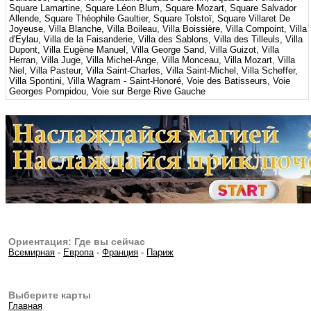
Ориентация: Где вы сейчас
Всемирная
-
Европа
-
Франция
-
Париж
Выберите карты
Главная