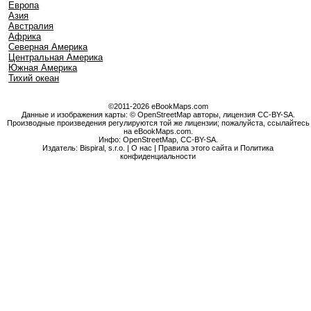
Европа
Азия
Австралия
Африка
Северная Америка
Центральная Америка
Южная Америка
Тихий океан
©2011-2026 eBookMaps.com
Данные и изображения карты: © OpenStreetMap авторы, лицензия CC-BY-SA.
Производные произведения регулируются той же лицензии; пожалуйста, ссылайтесь
на eBookMaps.com.
Инфо:
OpenStreetMap
,
CC-BY-SA
.
Издатель: Bispiral, s.r.o. |
О нас
|
Правила этого сайта и Политика
конфиденциальности