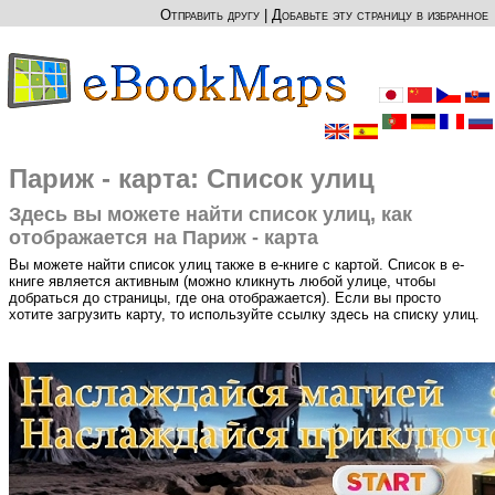
Отправить другу
|
Добавьте эту страницу в избранное
Париж - карта: Список улиц
Здесь вы можете найти список улиц, как
отображается на Париж - карта
Вы можете найти список улиц также в е-книге с картой. Список в е-
книге является активным (можно кликнуть любой улице, чтобы
добраться до страницы, где она отображается). Если вы просто
хотите загрузить карту, то используйте ссылку здесь на списку улиц.