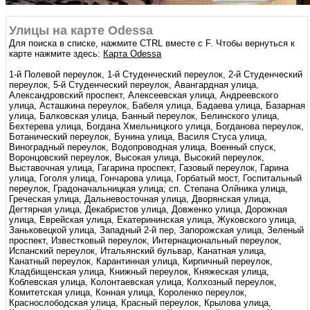
Улицы на карте Odessa
Для поиска в списке, нажмите CTRL вместе с F. Чтобы вернуться к
карте нажмите здесь:
Карта Odessa
1-й Полевой переулок, 1-й Студенческий переулок, 2-й Студенческий
переулок, 5-й Студенческий переулок, Авангардная улица,
Александровский проспект, Алексеевская улица, Андреевского
улица, Асташкина переулок, Бабеля улица, Бадаева улица, Базарная
улица, Балковская улица, Банный переулок, Белинского улица,
Бехтерева улица, Богдана Хмельницкого улица, Богданова переулок,
Ботанический переулок, Бунина улица, Василя Стуса улица,
Виноградный переулок, Водопроводная улица, Военный спуск,
Воронцовский переулок, Высокая улица, Высокий переулок,
Выставочная улица, Гагарина проспект, Газовый переулок, Гарина
улица, Гоголя улица, Гончарова улица, Горбатый мост, Госпитальный
переулок, Градоначальницкая улица; сп. Степана Олйника улица,
Греческая улица, Дальневосточная улица, Дворянская улица,
Дегтярная улица, Декабристов улица, Довженко улица, Дорожная
улица, Еврейская улица, Екатерининская улица, Жуковского улица,
Заньковецкой улица, Западный 2-й пер, Запорожская улица, Зеленый
проспект, Известковый переулок, Интернациональный переулок,
Испанский переулок, Итальянский бульвар, Канатная улица,
Канатный переулок, Карантинная улица, Кирпичный переулок,
Кладбищенская улица, Книжный переулок, Княжеская улица,
Коблевская улица, Колонтаевская улица, Колхозный переулок,
Комитетская улица, Конная улица, Короленко переулок,
Краснослободская улица, Красный переулок, Крылова улица,