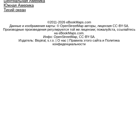
Центральная Америка
Южная Америка
Тихий океан
©2011-2026 eBookMaps.com
Данные и изображения карты: © OpenStreetMap авторы, лицензия CC-BY-SA.
Производные произведения регулируются той же лицензии; пожалуйста, ссылайтесь
на eBookMaps.com.
Инфо:
OpenStreetMap
,
CC-BY-SA
.
Издатель: Bispiral, s.r.o. |
О нас
|
Правила этого сайта и Политика
конфиденциальности