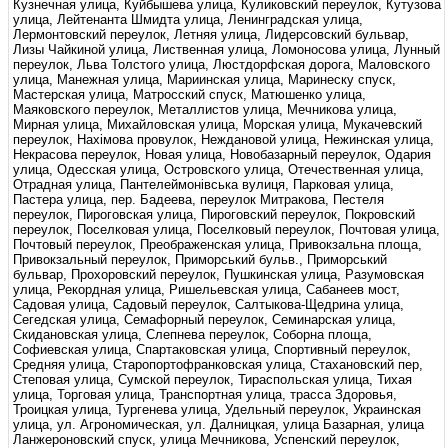
Кузнечная улица, Куйбышева улица, Куликовский переулок, Кутузова
улица, Лейтенанта Шмидта улица, Ленинградская улица,
Лермонтовский переулок, Летняя улица, Лидерсовский бульвар,
Лизы Чайкиной улица, Лиственная улица, Ломоносова улица, Лунный
переулок, Льва Толстого улица, Люстдорфская дорога, Маловского
улица, Манежная улица, Мариинская улица, Маринеску спуск,
Мастерская улица, Матросский спуск, Матюшенко улица,
Маяковского переулок, Металлистов улица, Мечникова улица,
Мирная улица, Михайловская улица, Морская улица, Мукачевский
переулок, Нахімова провулок, Неждановой улица, Нежинская улица,
Некрасова переулок, Новая улица, Новобазарный переулок, Одария
улица, Одесская улица, Островского улица, Отечественная улица,
Отрадная улица, Пантелеймонівська вулиця, Парковая улица,
Пастера улица, пер. Бадеева, переулок Митракова, Пестеля
переулок, Пироговская улица, Пироговский переулок, Покровский
переулок, Поселковая улица, Поселковый переулок, Почтовая улица,
Почтовый переулок, Преображенская улица, Привокзальна площа,
Привокзальный переулок, Приморський бульв., Приморський
бульвар, Прохоровский переулок, Пушкинская улица, Разумовская
улица, Рекордная улица, Ришельевская улица, Сабанеев мост,
Садовая улица, Садовый переулок, Салтыкова-Щедрина улица,
Сегедская улица, Семафорный переулок, Семинарская улица,
Скидановская улица, Слепнева переулок, Соборна площа,
Софиевская улица, Спартаковская улица, Спортивный переулок,
Средняя улица, Старопортофранковская улица, Стахановский пер,
Степовая улица, Сумской переулок, Тираспольская улица, Тихая
улица, Торговая улица, Транспортная улица, трасса Здоровья,
Троицкая улица, Тургенева улица, Удельный переулок, Украинская
улица, ул. Агрономическая, ул. Далницкая, улица Базарная, улица
Ланжероновский спуск, улица Мечникова, Успенский переулок,