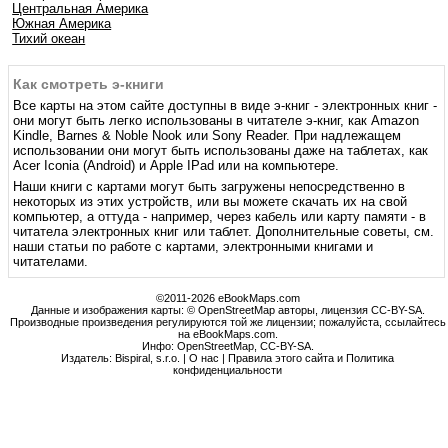
Центральная Америка
Южная Америка
Тихий океан
Как смотреть э-книги
Все карты на этом сайте доступны в виде э-книг - электронных книг -
они могут быть легко использованы в читателе э-книг, как Amazon
Kindle, Barnes & Noble Nook или Sony Reader. При надлежащем
использовании они могут быть использованы даже на таблетах, как
Acer Iconia (Android) и Apple IPad или на компьютере.
Наши книги с картами могут быть загружены непосредственно в
некоторых из этих устройств, или вы можете скачать их на свой
компьютер, а оттуда - например, через кабель или карту памяти - в
читатела электронных книг или таблет. Дополнительные советы, см.
наши статьи по работе с картами, электронными книгами и
читателами.
©2011-2026 eBookMaps.com
Данные и изображения карты: © OpenStreetMap авторы, лицензия CC-BY-SA.
Производные произведения регулируются той же лицензии; пожалуйста, ссылайтесь
на eBookMaps.com.
Инфо:
OpenStreetMap
,
CC-BY-SA
.
Издатель: Bispiral, s.r.o. |
О нас
|
Правила этого сайта и Политика
конфиденциальности