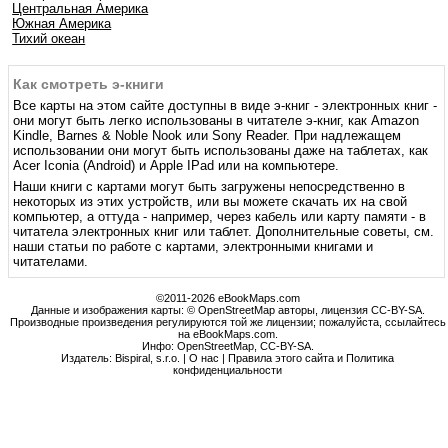
Центральная Америка
Южная Америка
Тихий океан
Как смотреть э-книги
Все карты на этом сайте доступны в виде э-книг - электронных книг -
они могут быть легко использованы в читателе э-книг, как Amazon
Kindle, Barnes & Noble Nook или Sony Reader. При надлежащем
использовании они могут быть использованы даже на таблетах, как
Acer Iconia (Android) и Apple IPad или на компьютере.
Наши книги с картами могут быть загружены непосредственно в
некоторых из этих устройств, или вы можете скачать их на свой
компьютер, а оттуда - например, через кабель или карту памяти - в
читатела электронных книг или таблет. Дополнительные советы, см.
наши статьи по работе с картами, электронными книгами и
читателами.
©2011-2026 eBookMaps.com
Данные и изображения карты: © OpenStreetMap авторы, лицензия CC-BY-SA.
Производные произведения регулируются той же лицензии; пожалуйста, ссылайтесь
на eBookMaps.com.
Инфо:
OpenStreetMap
,
CC-BY-SA
.
Издатель: Bispiral, s.r.o. |
О нас
|
Правила этого сайта и Политика
конфиденциальности