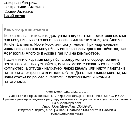
Северная Америка
Центральная Америка
Южная Америка
Тихий океан
Как смотреть э-книги
Все карты на этом сайте доступны в виде э-книг - электронных книг -
они могут быть легко использованы в читателе э-книг, как Amazon
Kindle, Barnes & Noble Nook или Sony Reader. При надлежащем
использовании они могут быть использованы даже на таблетах, как
Acer Iconia (Android) и Apple IPad или на компьютере.
Наши книги с картами могут быть загружены непосредственно в
некоторых из этих устройств, или вы можете скачать их на свой
компьютер, а оттуда - например, через кабель или карту памяти - в
читатела электронных книг или таблет. Дополнительные советы, см.
наши статьи по работе с картами, электронными книгами и
читателами.
©2011-2026 eBookMaps.com
Данные и изображения карты: © OpenStreetMap авторы, лицензия CC-BY-SA.
Производные произведения регулируются той же лицензии; пожалуйста, ссылайтесь
на eBookMaps.com.
Инфо:
OpenStreetMap
,
CC-BY-SA
.
Издатель: Bispiral, s.r.o. |
О нас
|
Правила этого сайта и Политика
конфиденциальности