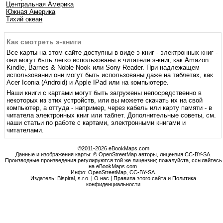
Центральная Америка
Южная Америка
Тихий океан
Как смотреть э-книги
Все карты на этом сайте доступны в виде э-книг - электронных книг -
они могут быть легко использованы в читателе э-книг, как Amazon
Kindle, Barnes & Noble Nook или Sony Reader. При надлежащем
использовании они могут быть использованы даже на таблетах, как
Acer Iconia (Android) и Apple IPad или на компьютере.
Наши книги с картами могут быть загружены непосредственно в
некоторых из этих устройств, или вы можете скачать их на свой
компьютер, а оттуда - например, через кабель или карту памяти - в
читатела электронных книг или таблет. Дополнительные советы, см.
наши статьи по работе с картами, электронными книгами и
читателами.
©2011-2026 eBookMaps.com
Данные и изображения карты: © OpenStreetMap авторы, лицензия CC-BY-SA.
Производные произведения регулируются той же лицензии; пожалуйста, ссылайтесь
на eBookMaps.com.
Инфо:
OpenStreetMap
,
CC-BY-SA
.
Издатель: Bispiral, s.r.o. |
О нас
|
Правила этого сайта и Политика
конфиденциальности