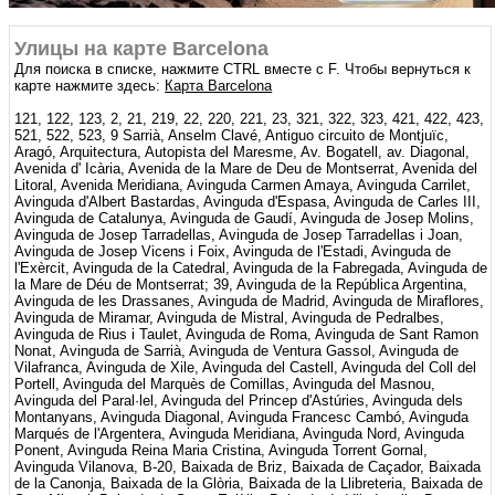
Улицы на карте Barcelona
Для поиска в списке, нажмите CTRL вместе с F. Чтобы вернуться к
карте нажмите здесь:
Карта Barcelona
121, 122, 123, 2, 21, 219, 22, 220, 221, 23, 321, 322, 323, 421, 422, 423, 521, 522, 523, 9 Sarrià, Anselm Clavé, Antiguo circuito de Montjuïc, Aragó, Arquitectura, Autopista del Maresme, Av. Bogatell, av. Diagonal, Avenida d' Icària, Avenida de la Mare de Deu de Montserrat, Avenida del Litoral, Avenida Meridiana, Avinguda Carmen Amaya, Avinguda Carrilet, Avinguda d'Albert Bastardas, Avinguda d'Espasa, Avinguda de Carles III, Avinguda de Catalunya, Avinguda de Gaudí, Avinguda de Josep Molins, Avinguda de Josep Tarradellas, Avinguda de Josep Tarradellas i Joan, Avinguda de Josep Vicens i Foix, Avinguda de l'Estadi, Avinguda de l'Exèrcit, Avinguda de la Catedral, Avinguda de la Fabregada, Avinguda de la Mare de Déu de Montserrat; 39, Avinguda de la República Argentina, Avinguda de les Drassanes, Avinguda de Madrid, Avinguda de Miraflores, Avinguda de Miramar, Avinguda de Mistral, Avinguda de Pedralbes, Avinguda de Rius i Taulet, Avinguda de Roma, Avinguda de Sant Ramon Nonat, Avinguda de Sarrià, Avinguda de Ventura Gassol, Avinguda de Vilafranca, Avinguda de Xile, Avinguda del Castell, Avinguda del Coll del Portell, Avinguda del Marquès de Comillas, Avinguda del Masnou, Avinguda del Paral·lel, Avinguda del Princep d'Astúries, Avinguda dels Montanyans, Avinguda Diagonal, Avinguda Francesc Cambó, Avinguda Marqués de l'Argentera, Avinguda Meridiana, Avinguda Nord, Avinguda Ponent, Avinguda Reina Maria Cristina, Avinguda Torrent Gornal, Avinguda Vilanova, B-20, Baixada de Briz, Baixada de Caçador, Baixada de la Canonja, Baixada de la Glòria, Baixada de la Llibreteria, Baixada de Sant Miquel, Baixada de Santa Eulàlia, Baixada de Viladecolls, Benavent, Blas Fernández Lirola, c. Alfambra, c. Beethoven, c. Calvet, C. de Borgnes Las Casas, C. de L'Encarnacio, C. de Rosalia de Castro, C. de Santa Carolina, c. Mestre Nicolau, c. Sagués, Calle de Fernando Poo, Calle del Consejo de Ciento, Camí Antic de València, Cami de La Foixarda, Camí de la Font Trobada, Camí del Mar, Carrar Cotoners, Carrar Tarongeta, Carre de l'arquitecte Sert, Carre de Pamplona, Carrer, Carrer de l'Arc de Sant Silvestre, Carrer 26 De Gener, Carrer Abaixadors, Carrer Agentera, Carrer Albareda, Carrer Albeniz, Carrer Albiol, Carrer Aldana, Carrer Alegria, Carrer Almadén, Carrer Alós, Carrer Alt de Gironella, Carrer Altafulla, Carrer Amigó, Carrer Ample, Carrer Andalucia, Carrer Antic de Sant Joan, Carrer Antonio Machado, Carrer Aragó, Carrer Arc de Sant Cristòfol, Carrer Arc del Teatre, Carrer Arenes, Carrer Aribau, Carrer Aristides Maillol, Carrer Armengol, Carrer Arts i Oficis, Carrer Ases, Carrer Ave Maria, Carrer Avinyó, Carrer Badal, Carrer Banys Vells, Carrer Baquer, Carrer Barra de Ferro, Carrer Bartomeu Pi, Carrer Basea, Carrer Basses de Sant Pere, Carrer Batllori, Carrer Beat Simó, Carrer Bejar, Carrer Bellafilla, Carrer Bergara, Carrer Bisbe Caçador, Carrer Bisbe Josep Climent, Carrer Blanqueria, Carrer Bòbiles, Carrer Bonaire, Carrer Bonaventura Polles, Carrer Boquer, Carrer Bordeus, Carrer Bòria, Carrer Botella, Carrer Bou de Sant Pere, Carrer Brosolí, Carrer Buenos Aires, Carrer Burgos, Carrer Caballero, Carrer Cabestany, Carrer Calabria, Carrer Calaf, Carrer Calders, Carrer Calella, Carrer Candeles, Carrer Canigó, Carrer Canvis Nous, Carrer Canvis Vells, Carrer Cap del Mon, Carrer Capellans, Carrer Caravel·la "La Niña", Carrer Cardenal Casañas, Carrer Cardenal Reig, Carrer Cardo, Carrer Cardona, Carrer Carrasco i Formiguera, Carrer Carretes, Carrer Casanova, Carrer Castella, Carrer Castellvell, Carrer Castillejos, Carrer Cecs de Sant Cugat, Carrer Ceravalls, Carrer Cermeño, Carrer Cervelló, Carrer Cinca, Carrer Ciutat Comtal, Carrer Ciutat de Granada, Carrer Civader, Carrer Claret, Carrer Cobalt, Carrer Colom, Carrer Colomines, Carrer Comercial, Carrer Comptal, Carrer Compte Borrell, Carrer Comptes, Carrer Comte Borrell, Carrer Consellers, Carrer Constança, Carrer Copons, Carrer Corders, Carrer Corral, Carrer Correu Vell, Carrer Cortada, Carrer Cucurrulla, Carrer d'Abadessa Olzet, Carrer d'Abd El-Kader, Carrer d'Abdó Terradas, Carrer d'Adolf Florensa, Carrer d'Adriá Margarit, Carrer d'Agramunt, Carrer d'Agustina Saragossa, Carrer d'Alaba, Carrer d'Alacant, Carrer d'Alcoi, Carrer d'Alcolea, Carrer d'Alfons XII, Carrer d'Alí Bei, Carrer d'Almeria, Carrer d'Alpens, Carrer d'Amadeu Vives, Carrer d'Amargós, Carrer d'Amposta, Carrer d'Andrade, Carrer d'Andrea Dòria, Carrer d'Àngel Baixeras, Carrer d'Àngel Guimerà, Carrer d'Anglí, Carrer d'Antoni de Campany, Carrer d'Apel·les Fenosa, Carrer d'Argentona, Carrer d'Aristides Maillol, Carrer d'Arizala, Carrer d'Arlet, Carrer d'Aroles, Carrer d'Astúries, Carrer d'Ataülf, Carrer d'Atenes, Carrer d'Aulèstia i Pijoan, Carrer d'Aurora Bertrana, Carrer d'Ausiàs Marc, Carrer d'Edison, Carrer d'Elisa, Carrer d'Elkano, Carrer d'Emengarda, Carrer d'Empúries, Carrer d'En Blanco, Carrer d'en Bot, Carrer d'en Carabassa, Carrer d'en Cortines, Carrer d'en Fontrodona, Carrer d'en Gignàs, Carrer d'en Mònec, Carrer d'en Quintana, Carrer d'en Raurich, Carrer d'en Robador, Carrer d'en Roca, Carrer d'en Roig, Carrer d'en Rull, Carrer d'en Serra, Carrer d'en Xuclà, Carrer d'Enric Barges, Carrer d'Enric Giménez, Carrer d'Enric Granados, Carrer d'Enric Prat de la Riba, Carrer d'Entença, Carrer d'Ernest Lluch, Carrer d'Escipió, Carrer d'Esmeralda, Carrer D'Espinoi, Carrer d'Estaràs, Carrer d'Estruc, Carrer d'Eusebi Planas, Carrer d'Hercegovina, Carrer d'Holanda, Carrer d'Homer, Carrer d'Horaci, Carrer d'Hortes, Carrer d'Hostafrancs, Carrer D'Hurtado, Carrer d'Ibèria, Carrer d'Ifni, Carrer d'Igualada, Carrer d'Indíbil, Carrer d'Iradier, Carrer d'Ivorra, Carrer d'Olot, Carrer d'Olzinelles, Carrer d'Oriol Mestres, Carrer d'Ortigosa, Carrer d'Osi, Carrer d'Osona, Carrer Dagueria, Carrer Dames, Carrer Danubi, Carrer Davant del Portal Nou, Carrer de Roma, Carrer de Aribau, Carrer de Ávila, Carrer de Bac de Roda, Carrer de Bacardí, Carrer de Badajoz, Carrer de Badalona, Carrer de Badia, Carrer de Balboa, Carrer de Balcells, Carrer de Baldri Reixac, Carrer de Ballester, Carrer de Balmes, Carrer de Banyoles, Carrer de Basols, Carrer de Bassegoda, Carrer de Begur, Carrer de Bellesguard, Carrer de Bellver, Carrer de Benedetti, Carrer de Berlín, Carrer de Berna, Carrer de Bertran, Carrer de Bertrellans, Carrer de Besa, Carrer de Bethencourt, Carrer de Betlem, Carrer de Blai, Carrer de Blasco de Garay, Carrer de Bolívar, Carrer de Bolívia, Carrer de Bonaplata, Carrer de Bonavista, Carrer de Bonsoms, Carrer de Bori i Fontestà, Carrer de Bretòn de los Herreros, Carrer de Bruniquer, Carrer de Brusi, Carrer de Buenaventura Muñoz, Carrer de Buigas, Carrer de Buscarons, Carrer de Ca L'Alegre de Dalt, Carrer de Cabanes, Carrer de Càceres, Carrer de Cadis, Carrer de Calatrava, Carrer de Camprodon, Carrer de Can Mora, Carrer de Can Valero, Carrer de Canalejas, Carrer de Canet, Carrer de Canoge Piberat, Carrer de Capità Arenas, Carrer de Caponata, Carrer de Carles Riba, Carrer de Carme Karr; Carrer de Gressolet, Carrer de Carrera, Carrer de Carreras i Candi, Carrer de Carroç, Carrer de Casanova, Carrer de Casp, Carrer de Castellnou, Carrer de Castelló, Carrer de Casteràs, Carrer de Castillejos, Carrer de Cerdanyola, Carrer de Cervantes, Carrer de Cicero, Carrer de Ciudad Real, Carrer de Comte Guell, Carrer de Copèrnic, Carrer de Cornet i Mas, Carrer de Corretger, Carrer de Còrsega, Carrer de Cotonat, Carrer de Craywinckel, Carrer de Cristòfol de Moura, Carrer de Cuyàs, Carrer de Dalmàcia, Carrer de Dalmases, Carrer de Dalmau, Carrer de Daoiz i Velarde, Carrer de Dénia, Carrer de Descartes, Carrer de Doctor Ferran, Carrer de Dolors Monserdà, Carrer de Domínguez i Miralles, Carrer de Eduardo Conde, Carrer de Elisenda de Pinós, Carrer de Felipe de Paz, Carrer de Feliu Casanova, Carrer de Ferlandina, Carrer de Fernández Duró, Carrer de Ferran Puig, Carrer de Ferran Valls i Taverner, Carrer de Finestrat, Carrer de Finlàndia, Carrer de Fisas, Carrer de Fonollar, Carrer de Fontcoberta, Carrer de Francesc Layret, Carrer de Francesc Pujols, Carrer de Francisco Giner, Carrer de FrancolÍ, Carrer de Frederic Mompou, Carrer de Freixa, Carrer de Galileu, Carrer de Ganduxer, Carrer de García Mariño, Carrer de Gava, Carrer de Gayarre, Carrer de General Vives, Carrer de Ginebra, Carrer de Girona, Carrer de Gironella, Carrer de Goya, Carrer de Grau i Torras, Carrer de Guatemala, Carrer de Guillem Tell, Carrer de Guitard, Carrer de Guiter, Carrer de Hipolit Lazaro, Carrer de Chopin, Carrer de Ja Hi Som, Carrer de Jacquard, Carrer de Jaén, Carrer de Jane Adams, Carrer de Jaume Fabra, Carrer de Jaume Giralt, Carrer de Jaume I, Carrer de Jaume Piquet, Carrer de Jaume Roig, Carrer de Jaume Vicens i Vives, Carrer de Jerusalem, Carrer de Jesús i Maria, Carrer de Joan Blanques, Carrer de Joan de Peguera, Carrer de Joan Guell, Carrer de Joan Massana, Carrer de Joanot Martorell, Carrer de Joaquim Blume, Carrer de Joaquim Ruyra, Carrer de Jorda, Carrer de Jordi Girona, Carrer de Josep, Carrer de Josep Balari, Carrer de Josep Bertrand, Carrer de Josep Canaleta, Carrer de Josep Maria Lladó, Carrer de Josep Pijoan, Carrer de Josep Samitier, Carrer de Juan Bravo, Carrer de Juan de Sada, Carrer de Julià, Carrer de Julià Portet, Carrer de l'Abadessa Olzet, Carrer de l'Abat Safont, Carrer de l'Abat Samsó, Carrer de l'Alba, Carrer de L'Alcalde de Mostoles, Carrer de l'Àliga, Carrer de l'Allada-Vermell, Carrer de l'Almirall Aixada, Carrer de l'Almirall Cervera, Carrer de l'Anisadeta, Carrer de l'Antiga Travessera, Carrer de l'Arc de Sant Pau, Carrer de l'Argenter, Carrer de l'Argenteria, Carrer de l'Atlàntida, Carrer de l'Aurora, Carrer de l'Autonomia, Carrer de l'Avenir, Carrer de l'Ebre, Carrer de l'Elisi, Carrer de l'Emancipació, Carrer de L'Encarnació, Carrer de l'Escar, Carrer de l'Escorial, Carrer de l'Escultor Canet, Carrer de l'Espanya Industrial, Carrer de l'Est, Carrer de l'Estrella, Carrer de l'Hort de la Bomba, Carrer de l'Hort de la Vil·la, Carrer de l'Hort de Sant Pau