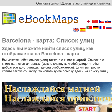
Отправить другу
|
Добавьте эту страницу в избранное
Barcelona - карта: Список улиц
Здесь вы можете найти список улиц, как
отображается на Barcelona - карта
Вы можете найти список улиц также в е-книге с картой. Список в е-
книге является активным (можно кликнуть любой улице, чтобы
добраться до страницы, где она отображается). Если вы просто
хотите загрузить карту, то используйте ссылку здесь на списку улиц.