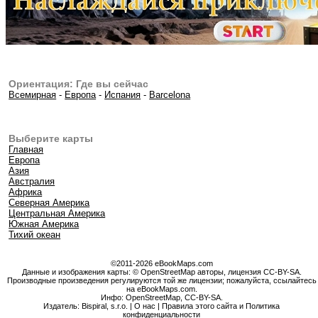
Ориентация: Где вы сейчас
Всемирная
-
Европа
-
Испания
-
Barcelona
Выберите карты
Главная
Европа
Азия
Австралия
Африка
Северная Америка
Центральная Америка
Южная Америка
Тихий океан
©2011-2026 eBookMaps.com
Данные и изображения карты: © OpenStreetMap авторы, лицензия CC-BY-SA.
Производные произведения регулируются той же лицензии; пожалуйста, ссылайтесь
на eBookMaps.com.
Инфо:
OpenStreetMap
,
CC-BY-SA
.
Издатель: Bispiral, s.r.o. |
О нас
|
Правила этого сайта и Политика
конфиденциальности