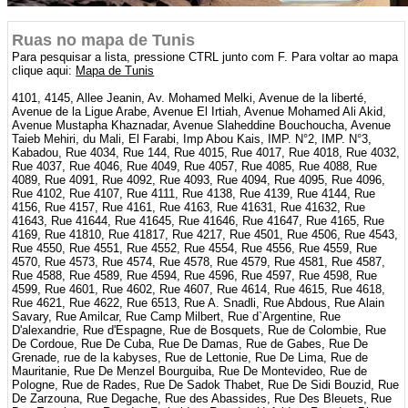
Ruas no mapa de Tunis
Para pesquisar a lista, pressione CTRL junto com F. Para voltar ao mapa
clique aqui:
Mapa de Tunis
4101, 4145, Allee Jeanin, Av. Mohamed Melki, Avenue de la liberté,
Avenue de la Ligue Arabe, Avenue El Irtiah, Avenue Mohamed Ali Akid,
Avenue Mustapha Khaznadar, Avenue Slaheddine Bouchoucha, Avenue
Taieb Mehiri, du Mali, El Farabi, Imp Abou Kais, IMP. N°2, IMP. N°3,
Kabadou, Rue 4034, Rue 144, Rue 4015, Rue 4017, Rue 4018, Rue 4032,
Rue 4037, Rue 4046, Rue 4049, Rue 4057, Rue 4085, Rue 4088, Rue
4089, Rue 4091, Rue 4092, Rue 4093, Rue 4094, Rue 4095, Rue 4096,
Rue 4102, Rue 4107, Rue 4111, Rue 4138, Rue 4139, Rue 4144, Rue
4156, Rue 4157, Rue 4161, Rue 4163, Rue 41631, Rue 41632, Rue
41643, Rue 41644, Rue 41645, Rue 41646, Rue 41647, Rue 4165, Rue
4169, Rue 41810, Rue 41817, Rue 4217, Rue 4501, Rue 4506, Rue 4543,
Rue 4550, Rue 4551, Rue 4552, Rue 4554, Rue 4556, Rue 4559, Rue
4570, Rue 4573, Rue 4574, Rue 4578, Rue 4579, Rue 4581, Rue 4587,
Rue 4588, Rue 4589, Rue 4594, Rue 4596, Rue 4597, Rue 4598, Rue
4599, Rue 4601, Rue 4602, Rue 4607, Rue 4614, Rue 4615, Rue 4618,
Rue 4621, Rue 4622, Rue 6513, Rue A. Snadli, Rue Abdous, Rue Alain
Savary, Rue Amilcar, Rue Camp Milbert, Rue d`Argentine, Rue
D'alexandrie, Rue d'Espagne, Rue de Bosquets, Rue de Colombie, Rue
De Cordoue, Rue De Cuba, Rue De Damas, Rue de Gabes, Rue De
Grenade, rue de la kabyses, Rue de Lettonie, Rue De Lima, Rue de
Mauritanie, Rue De Menzel Bourguiba, Rue De Montevideo, Rue de
Pologne, Rue de Rades, Rue De Sadok Thabet, Rue De Sidi Bouzid, Rue
De Zarzouna, Rue Degache, Rue des Abassides, Rue Des Bleuets, Rue