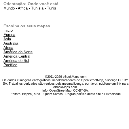
Orientação: Onde você está
Mundo
-
Africa
-
Tunísia
-
Tunis
Escolha os seus mapas
Início
Europa
Asia
Austrália
Africa
América do Norte
América Central
América do Sul
Pacífico
©2011-2026 eBookMaps.com
Os dados e imagens cartográficos: © colaboradores de OpenStreetMap, a licença CC-BY-
SA. Trabalhos derivados são regidos pela mesma licença; por favor, publique um link para
eBookMaps.com.
Info:
OpenStreetMap
,
CC-BY-SA
.
Editora: Bispiral, s.r.o. |
Quem Somos
|
Regras política deste site e Privacidade