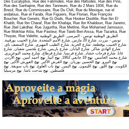
Des Eucalyptus, Rue des Fatimides, Rue des Hafsides, Rue des Pins,
Rue des Sanhajine, Rue des Tanneurs, Rue du 2 Mars 1934, Rue du
Bresil, Rue du Commissaire, Rue Du Chili, Rue du Mexique, rue el
andalous, Rue el Farabi, Rue Figuiers, Rue Florian, Rue François
Boucher, Rue Genets, Rue Gi Dods, Rue Hooker Doolitle, Rue Ibn El
Khatib, Rue Ibn Charaf, Rue Ibn Khafaja, Rue Ibn Khaldoun, Rue Janeiro,
Rue Jbel Lakdhar, Rue Jugurtha, Rue Metline, Rue Mohamed Jamoussi,
Rue Mokhtar Attia, Rue Pasteur, Rue Taieb Ben Aissa, Rue Tazarka, Rue
Thuyas, Rue Valette, الطريق الوطنية تونس - المرسى, الطريق الوطنية
تونس - بنزرت, شارع 20 مارس, شارع الأمم المتحدة, شارع الحبيب بورقيبة,
شارع الحبيب بوقطفة, شارع الحرية, شارع الطيب المهيري, شارع المنصف باي,
شارع الهادي شاكر, شارع اليابان, شارع باريس, شارع بلحسن شعبان, شارع
غانا, شارع فرحات حشاد, شارع فرنسا, شارع قرطاج, شارع محمد البوعزيزي,
شارع محمد الخامس, نهج 18 جانفي 1952, نهج أثينا, نهج أحمد أمين, نهج الأردن,
نهج البيرو, نهج الحسين بوزيان, نهج القرش الأكبر, نهج القورش الأكبر, نهج
الكويت, نهج اللوز, نهج الليمون, نهج اليمن, نهج باب العلوج, نهج باب سويقة, نهج
فلسطين, نهج مدحت باشا, نهج مرسيليا