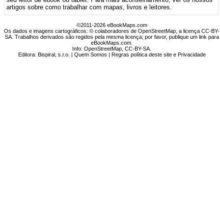
artigos sobre como trabalhar com mapas, livros e leitores.
©2011-2026 eBookMaps.com
Os dados e imagens cartográficos: © colaboradores de OpenStreetMap, a licença CC-BY-
SA. Trabalhos derivados são regidos pela mesma licença; por favor, publique um link para
eBookMaps.com.
Info:
OpenStreetMap
,
CC-BY-SA
.
Editora: Bispiral, s.r.o. |
Quem Somos
|
Regras política deste site e Privacidade