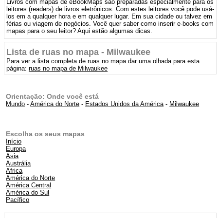
Livros com mapas de eBookMaps são preparadas especialmente para os
leitores (readers) de livros eletrônicos. Com estes leitores você pode usá-
los em a qualquer hora e em qualquer lugar. Em sua cidade ou talvez em
férias ou viagem de negócios. Você quer saber como inserir e-books com
mapas para o seu leitor? Aqui estão algumas dicas.
Lista de ruas no mapa - Milwaukee
Para ver a lista completa de ruas no mapa dar uma olhada para esta
página:
ruas no mapa de Milwaukee
Orientação: Onde você está
Mundo
-
América do Norte
-
Estados Unidos da América
-
Milwaukee
Escolha os seus mapas
Início
Europa
Asia
Austrália
Africa
América do Norte
América Central
América do Sul
Pacífico