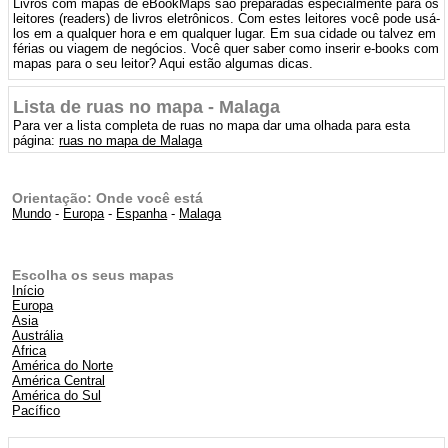
Livros com mapas de eBookMaps são preparadas especialmente para os
leitores (readers) de livros eletrônicos. Com estes leitores você pode usá-
los em a qualquer hora e em qualquer lugar. Em sua cidade ou talvez em
férias ou viagem de negócios. Você quer saber como inserir e-books com
mapas para o seu leitor? Aqui estão algumas dicas.
Lista de ruas no mapa - Malaga
Para ver a lista completa de ruas no mapa dar uma olhada para esta
página:
ruas no mapa de Malaga
Orientação: Onde você está
Mundo
-
Europa
-
Espanha
-
Malaga
Escolha os seus mapas
Início
Europa
Asia
Austrália
Africa
América do Norte
América Central
América do Sul
Pacífico