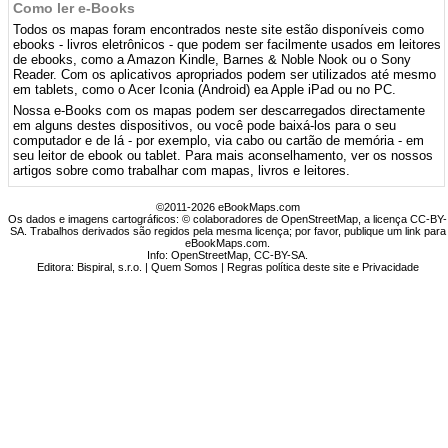
Como ler e-Books
Todos os mapas foram encontrados neste site estão disponíveis como
ebooks - livros eletrônicos - que podem ser facilmente usados ​​em leitores
de ebooks, como a Amazon Kindle, Barnes & Noble Nook ou o Sony
Reader. Com os aplicativos apropriados podem ser utilizados até mesmo
em tablets, como o Acer Iconia (Android) ea Apple iPad ou no PC.
Nossa e-Books com os mapas podem ser descarregados directamente
em alguns destes dispositivos, ou você pode baixá-los para o seu
computador e de lá - por exemplo, via cabo ou cartão de memória - em
seu leitor de ebook ou tablet. Para mais aconselhamento, ver os nossos
artigos sobre como trabalhar com mapas, livros e leitores.
©2011-2026 eBookMaps.com
Os dados e imagens cartográficos: © colaboradores de OpenStreetMap, a licença CC-BY-
SA. Trabalhos derivados são regidos pela mesma licença; por favor, publique um link para
eBookMaps.com.
Info:
OpenStreetMap
,
CC-BY-SA
.
Editora: Bispiral, s.r.o. |
Quem Somos
|
Regras política deste site e Privacidade