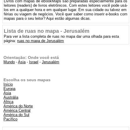
Livros com mapas de eBookMaps são preparadas especialmente para os
leitores (readers) de livros eletrônicos. Com estes leitores você pode usá-
los em a qualquer hora e em qualquer lugar. Em sua cidade ou talvez em
férias ou viagem de negócios. Você quer saber como inserir e-books com
mapas para o seu leitor? Aqui estão algumas dicas.
Lista de ruas no mapa - Jerusalém
Para ver a lista completa de ruas no mapa dar uma olhada para esta
página:
ruas no mapa de Jerusalém
Orientação: Onde você está
Mundo
-
Asia
-
Israel
-
Jerusalém
Escolha os seus mapas
Início
Europa
Asia
Austrália
Africa
América do Norte
América Central
América do Sul
Pacífico