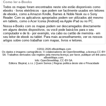
Como ler e-Books
Todos os mapas foram encontrados neste site estão disponíveis como
ebooks - livros eletrônicos - que podem ser facilmente usados ​​em leitores
de ebooks, como a Amazon Kindle, Barnes & Noble Nook ou o Sony
Reader. Com os aplicativos apropriados podem ser utilizados até mesmo
em tablets, como o Acer Iconia (Android) ea Apple iPad ou no PC.
Nossa e-Books com os mapas podem ser descarregados directamente
em alguns destes dispositivos, ou você pode baixá-los para o seu
computador e de lá - por exemplo, via cabo ou cartão de memória - em
seu leitor de ebook ou tablet. Para mais aconselhamento, ver os nossos
artigos sobre como trabalhar com mapas, livros e leitores.
©2011-2026 eBookMaps.com
Os dados e imagens cartográficos: © colaboradores de OpenStreetMap, a licença CC-BY-
SA. Trabalhos derivados são regidos pela mesma licença; por favor, publique um link para
eBookMaps.com.
Info:
OpenStreetMap
,
CC-BY-SA
.
Editora: Bispiral, s.r.o. |
Quem Somos
|
Regras política deste site e Privacidade