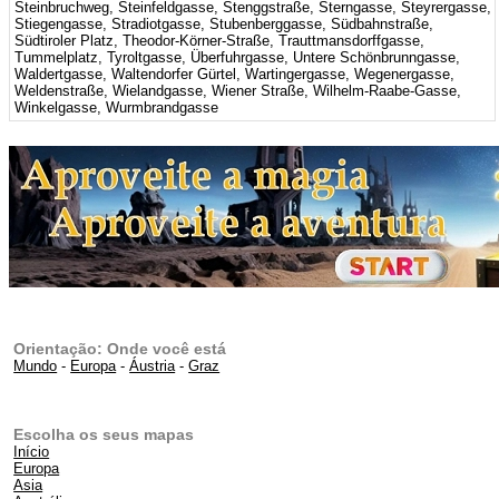
Steinbruchweg, Steinfeldgasse, Stenggstraße, Sterngasse, Steyrergasse,
Stiegengasse, Stradiotgasse, Stubenberggasse, Südbahnstraße,
Südtiroler Platz, Theodor-Körner-Straße, Trauttmansdorffgasse,
Tummelplatz, Tyroltgasse, Überfuhrgasse, Untere Schönbrunngasse,
Waldertgasse, Waltendorfer Gürtel, Wartingergasse, Wegenergasse,
Weldenstraße, Wielandgasse, Wiener Straße, Wilhelm-Raabe-Gasse,
Winkelgasse, Wurmbrandgasse
Orientação: Onde você está
Mundo
-
Europa
-
Áustria
-
Graz
Escolha os seus mapas
Início
Europa
Asia