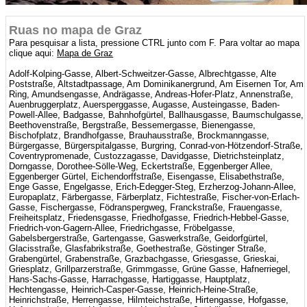
Ruas no mapa de Graz
Para pesquisar a lista, pressione CTRL junto com F. Para voltar ao mapa
clique aqui:
Mapa de Graz
Adolf-Kolping-Gasse, Albert-Schweitzer-Gasse, Albrechtgasse, Alte
Poststraße, Altstadtpassage, Am Dominikanergrund, Am Eisernen Tor, Am
Ring, Amundsengasse, Andrägasse, Andreas-Hofer-Platz, Annenstraße,
Auenbruggerplatz, Auersperggasse, Augasse, Austeingasse, Baden-
Powell-Allee, Badgasse, Bahnhofgürtel, Ballhausgasse, Baumschulgasse,
Beethovenstraße, Bergstraße, Bessemergasse, Bienengasse,
Bischofplatz, Brandhofgasse, Brauhausstraße, Brockmanngasse,
Bürgergasse, Bürgerspitalgasse, Burgring, Conrad-von-Hötzendorf-Straße,
Coventrypromenade, Custozzagasse, Davidgasse, Dietrichsteinplatz,
Dorngasse, Dorothee-Sölle-Weg, Eckertstraße, Eggenberger Allee,
Eggenberger Gürtel, Eichendorffstraße, Eisengasse, Elisabethstraße,
Enge Gasse, Engelgasse, Erich-Edegger-Steg, Erzherzog-Johann-Allee,
Europaplatz, Färbergasse, Färberplatz, Fichtestraße, Fischer-von-Erlach-
Gasse, Fischergasse, Födranspergweg, Franckstraße, Frauengasse,
Freiheitsplatz, Friedensgasse, Friedhofgasse, Friedrich-Hebbel-Gasse,
Friedrich-von-Gagern-Allee, Friedrichgasse, Fröbelgasse,
Gabelsbergerstraße, Gartengasse, Gaswerkstraße, Geidorfgürtel,
Glacisstraße, Glasfabrikstraße, Goethestraße, Göstinger Straße,
Grabengürtel, Grabenstraße, Grazbachgasse, Griesgasse, Grieskai,
Griesplatz, Grillparzerstraße, Grimmgasse, Grüne Gasse, Hafnerriegel,
Hans-Sachs-Gasse, Harrachgasse, Hartiggasse, Hauptplatz,
Hechtengasse, Heinrich-Casper-Gasse, Heinrich-Heine-Straße,
Heinrichstraße, Herrengasse, Hilmteichstraße, Hirtengasse, Hofgasse,