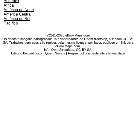
Austrália
Africa
América do Norte
América Central
América do Sul
Pacífico
©2011-2026 eBookMaps.com
Os dados e imagens cartográficos: © colaboradores de OpenStreetMap, a licença CC-BY-
SA. Trabalhos derivados são regidos pela mesma licença; por favor, publique um link para
eBookMaps.com.
Info:
OpenStreetMap
,
CC-BY-SA
.
Editora: Bispiral, s.r.o. |
Quem Somos
|
Regras política deste site e Privacidade