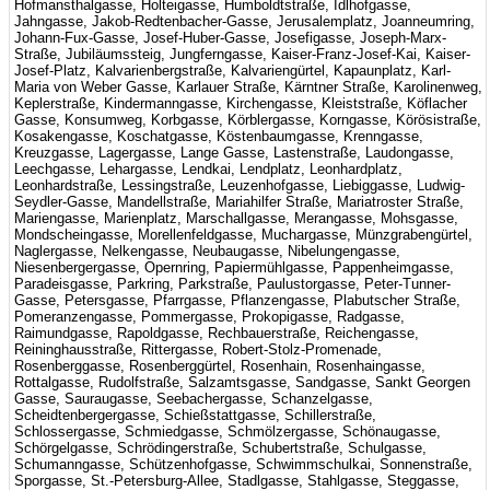
Hofmansthalgasse, Holteigasse, Humboldtstraße, Idlhofgasse,
Jahngasse, Jakob-Redtenbacher-Gasse, Jerusalemplatz, Joanneumring,
Johann-Fux-Gasse, Josef-Huber-Gasse, Josefigasse, Joseph-Marx-
Straße, Jubiläumssteig, Jungferngasse, Kaiser-Franz-Josef-Kai, Kaiser-
Josef-Platz, Kalvarienbergstraße, Kalvariengürtel, Kapaunplatz, Karl-
Maria von Weber Gasse, Karlauer Straße, Kärntner Straße, Karolinenweg,
Keplerstraße, Kindermanngasse, Kirchengasse, Kleiststraße, Köflacher
Gasse, Konsumweg, Korbgasse, Körblergasse, Korngasse, Körösistraße,
Kosakengasse, Koschatgasse, Köstenbaumgasse, Krenngasse,
Kreuzgasse, Lagergasse, Lange Gasse, Lastenstraße, Laudongasse,
Leechgasse, Lehargasse, Lendkai, Lendplatz, Leonhardplatz,
Leonhardstraße, Lessingstraße, Leuzenhofgasse, Liebiggasse, Ludwig-
Seydler-Gasse, Mandellstraße, Mariahilfer Straße, Mariatroster Straße,
Mariengasse, Marienplatz, Marschallgasse, Merangasse, Mohsgasse,
Mondscheingasse, Morellenfeldgasse, Muchargasse, Münzgrabengürtel,
Naglergasse, Nelkengasse, Neubaugasse, Nibelungengasse,
Niesenbergergasse, Opernring, Papiermühlgasse, Pappenheimgasse,
Paradeisgasse, Parkring, Parkstraße, Paulustorgasse, Peter-Tunner-
Gasse, Petersgasse, Pfarrgasse, Pflanzengasse, Plabutscher Straße,
Pomeranzengasse, Pommergasse, Prokopigasse, Radgasse,
Raimundgasse, Rapoldgasse, Rechbauerstraße, Reichengasse,
Reininghausstraße, Rittergasse, Robert-Stolz-Promenade,
Rosenberggasse, Rosenberggürtel, Rosenhain, Rosenhaingasse,
Rottalgasse, Rudolfstraße, Salzamtsgasse, Sandgasse, Sankt Georgen
Gasse, Sauraugasse, Seebachergasse, Schanzelgasse,
Scheidtenbergergasse, Schießstattgasse, Schillerstraße,
Schlossergasse, Schmiedgasse, Schmölzergasse, Schönaugasse,
Schörgelgasse, Schrödingerstraße, Schubertstraße, Schulgasse,
Schumanngasse, Schützenhofgasse, Schwimmschulkai, Sonnenstraße,
Sporgasse, St.-Petersburg-Allee, Stadlgasse, Stahlgasse, Steggasse,