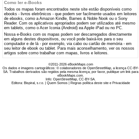
Como ler e-Books
Todos os mapas foram encontrados neste site estão disponíveis como
ebooks - livros eletrônicos - que podem ser facilmente usados ​​em leitores
de ebooks, como a Amazon Kindle, Barnes & Noble Nook ou o Sony
Reader. Com os aplicativos apropriados podem ser utilizados até mesmo
em tablets, como o Acer Iconia (Android) ea Apple iPad ou no PC.
Nossa e-Books com os mapas podem ser descarregados directamente
em alguns destes dispositivos, ou você pode baixá-los para o seu
computador e de lá - por exemplo, via cabo ou cartão de memória - em
seu leitor de ebook ou tablet. Para mais aconselhamento, ver os nossos
artigos sobre como trabalhar com mapas, livros e leitores.
©2011-2026 eBookMaps.com
Os dados e imagens cartográficos: © colaboradores de OpenStreetMap, a licença CC-BY-
SA. Trabalhos derivados são regidos pela mesma licença; por favor, publique um link para
eBookMaps.com.
Info:
OpenStreetMap
,
CC-BY-SA
.
Editora: Bispiral, s.r.o. |
Quem Somos
|
Regras política deste site e Privacidade