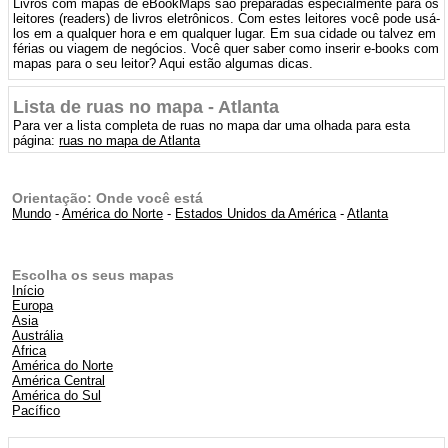
Livros com mapas de eBookMaps são preparadas especialmente para os
leitores (readers) de livros eletrônicos. Com estes leitores você pode usá-
los em a qualquer hora e em qualquer lugar. Em sua cidade ou talvez em
férias ou viagem de negócios. Você quer saber como inserir e-books com
mapas para o seu leitor? Aqui estão algumas dicas.
Lista de ruas no mapa - Atlanta
Para ver a lista completa de ruas no mapa dar uma olhada para esta
página:
ruas no mapa de Atlanta
Orientação: Onde você está
Mundo
-
América do Norte
-
Estados Unidos da América
-
Atlanta
Escolha os seus mapas
Início
Europa
Asia
Austrália
Africa
América do Norte
América Central
América do Sul
Pacífico