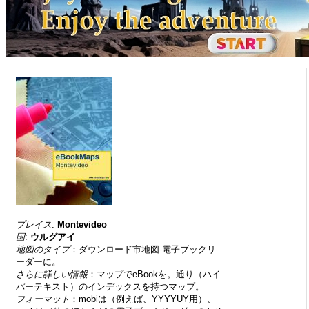
プレイス
:
Montevideo
国
:
ウルグアイ
地図のタイプ
：ダウンロード市地図-電子ブックリ
ーダーに。
さらに詳しい情報
：マップでeBookを。通り（ハイ
パーテキスト）のインデックスを持つマップ。
フォーマット
：mobiは（例えば、YYYYUY用）、