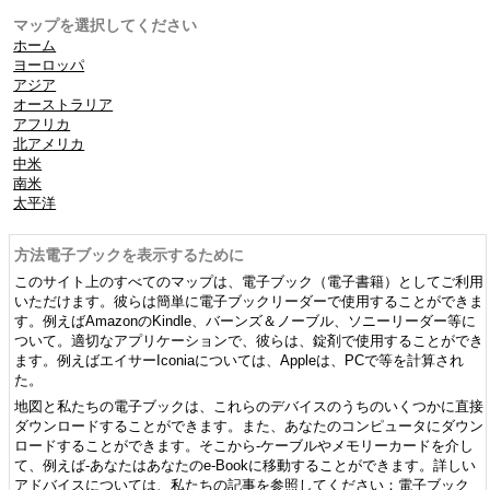
マップを選択してください
ホーム
ヨーロッパ
アジア
オーストラリア
アフリカ
北アメリカ
中米
南米
太平洋
方法電子ブックを表示するために
このサイト上のすべてのマップは、電子ブック（電子書籍）としてご利用
いただけます。彼らは簡単に電子ブックリーダーで使用することができま
す。例えばAmazonのKindle、バーンズ＆ノーブル、ソニーリーダー等に
ついて。適切なアプリケーションで、彼らは、錠剤で使用することができ
ます。例えばエイサーIconiaについては、Appleは、PCで等を計算され
た。
地図と私たちの電子ブックは、これらのデバイスのうちのいくつかに直接
ダウンロードすることができます。また、あなたのコンピュータにダウン
ロードすることができます。そこから-ケーブルやメモリーカードを介し
て、例えば-あなたはあなたのe-Bookに移動することができます。詳しい
アドバイスについては、私たちの記事を参照してください：電子ブック