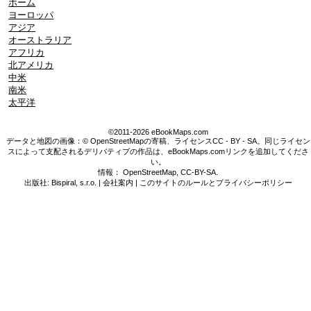
ホーム
ヨーロッパ
アジア
オーストラリア
アフリカ
北アメリカ
中米
南米
太平洋
©2011-2026 eBookMaps.com
データと地図の画像：© OpenStreetMapの寄稿、ライセンスCC - BY - SA。同じライセン
スによって支配されるデリバティブの作品は、eBookMaps.comリンクを追加してくださ
い。
情報：
OpenStreetMap
,
CC-BY-SA
.
出版社: Bispiral, s.r.o. |
会社案内
|
このサイトのルールとプライバシーポリシー