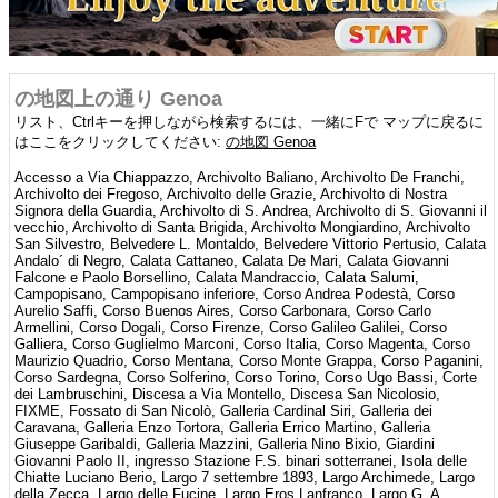
の地図上の通り Genoa
リスト、Ctrlキーを押しながら検索するには、一緒にFで マップに戻るに
はここをクリックしてください:
の地図 Genoa
Accesso a Via Chiappazzo, Archivolto Baliano, Archivolto De Franchi, Archivolto dei Fregoso, Archivolto delle Grazie, Archivolto di Nostra Signora della Guardia, Archivolto di S. Andrea, Archivolto di S. Giovanni il vecchio, Archivolto di Santa Brigida, Archivolto Mongiardino, Archivolto San Silvestro, Belvedere L. Montaldo, Belvedere Vittorio Pertusio, Calata Andalo´ di Negro, Calata Cattaneo, Calata De Mari, Calata Giovanni Falcone e Paolo Borsellino, Calata Mandraccio, Calata Salumi, Campopisano, Campopisano inferiore, Corso Andrea Podestà, Corso Aurelio Saffi, Corso Buenos Aires, Corso Carbonara, Corso Carlo Armellini, Corso Dogali, Corso Firenze, Corso Galileo Galilei, Corso Galliera, Corso Guglielmo Marconi, Corso Italia, Corso Magenta, Corso Maurizio Quadrio, Corso Mentana, Corso Monte Grappa, Corso Paganini, Corso Sardegna, Corso Solferino, Corso Torino, Corso Ugo Bassi, Corte dei Lambruschini, Discesa a Via Montello, Discesa San Nicolosio, FIXME, Fossato di San Nicolò, Galleria Cardinal Siri, Galleria dei Caravana, Galleria Enzo Tortora, Galleria Errico Martino, Galleria Giuseppe Garibaldi, Galleria Mazzini, Galleria Nino Bixio, Giardini Giovanni Paolo II, ingresso Stazione F.S. binari sotterranei, Isola delle Chiatte Luciano Berio, Largo 7 settembre 1893, Largo Archimede, Largo della Zecca, Largo delle Fucine, Largo Eros Lanfranco, Largo G. A. Sanguineti, Largo Gaetano Giardino, Largo Paolo Emilio Taviani, Largo Riccardo Pacifici, Largo San Francesco da Paola, Largo San Giuseppe, Largo Sandro Pertini, Largo Santa Maria dei Servi, Largo XII ottobre, Mercato comunale Foce, Molo Ponte Morosini, Mura degli Zingari, Mura del molo, Mura del Prato, Mura della Malapaga, Mura della Marina, Mura delle Cappuccine, Mura delle Grazie, Mura delle Chiappe, Mura dello Zerbino, Mura di San Bartolomeo, Mura di San Bernardino, Mura di Sant’Erasmo, Mura di Santa Chiara, Passeggiata Calata Rotonda, Passo Almeria, Passo Antiochia, Passo Antonio Federico Ozanam, Passo Barsanti, Passo Borgo Incrociati, Passo dei Balestrieri Genovesi, Passo del Cardellino, Passo dell'Acquidotto, Passo dell'Osservatorio, Passo della Tortora, Passo delle Murette, Passo dello Zerbino, Passo di Pietraminuta, Passo Eugenio Montale, Passo Fieschi, Passo Fratelli Gorrini, Passo Frugoni, Passo Giuseppe Biscuola, Passo Lorenzo Pareto, Passo Multedo, Passo Perani, Passo San Bartolomeo, Passo San Giobatta, Passo San Lorenzo, Passo San Nicolò, Passo San Tommaso, Passo Santa Caterina Fieschi Adorno, Passo Spartaco Ferradini, Passo X dicembre, Percorso pedonale per Biblioteca Berio, Piano di Sant'Andrea, Piazza Acquaverde, Piazza Artoria, Piazza Bandiera, Piazza Banchi, Piazza Borgo Pila, Piazza Brignole, Piazza Campetto, Piazza Campopisano, Piazza Caricamento, Piazza Carignano, Piazza Cattaneo, Piazza Cavour, Piazza Colombo, Piazza Corvetto, Piazza Dante, Piazza De Franchi, Piazza De Marini, Piazza dei Cappuccini, Piazza dei Giustiniani, Piazza dei Greci, Piazza dei Luxoro, Piazza dei Macelli di Soziglia, Piazza del Campo, Piazza del Canto, Piazza del Carmine, Piazza del Cavalletto, Piazza del Ferro, Piazza del Chiappazzo, Piazza del Portello, Piazza del Santo Sepolcro, Piazza del Serriglio, Piazza dell'agnello, Piazza dell'amor perfetto, Piazza della Annunziata, Piazza della Canonica, Piazza della Cernaia, Piazza della Commenda, Piazza della Darsena, Piazza della Lepre, Piazza della Maddalena, Piazza della Meridiana, Piazza della Posta Vecchia, Piazza della Raibetta, Piazza della stampa, Piazza della Vittoria, Piazza delle 5 Lampadi, Piazza delle Americhe, Piazza delle Erbe, Piazza delle Fontane Marose, Piazza delle Grazie, Piazza delle lavandaie, Piazza delle Oche, Piazza delle scuole Pie, Piazza delle Vigne, Piazza dello Scalo, Piazza dello Statuto, Piazza dello Zerbino, Piazza di Fossatello, Piazza di Pellicceria, Piazza di S. Maria in Via Lata, Piazza di San Cosimo, Piazza di San Giacomo della Marina, Piazza di San Giovanni il vecchio, Piazza di San Leonardo, Piazza di San Lorenzo, Piazza di San Marcellino, Piazza di San Marco, Piazza di San Teodoro, Piazza di Sant'Elena, Piazza di Santa Croce, Piazza di Santa Fede, Piazza di Santa Maria degli Angeli, Piazza di Santa Maria in Passione, Piazza Dinegro, Piazza Durazzo, Piazza Embriaci, Piazza Fernando Ortis, Piazza Ferretto, Piazza Galeazzo Alessi, Piazza Gerolamo Savonarola, Piazza Giacomo Matteotti, Piazza Giambattista Raggi, Piazza Giorgio Labò, Piazza Giuseppe Verdi, Piazza Goffredo Villa, Piazza Grillo Cattaneo, Piazza Grimaldi, Piazza inferiore del Roso, Piazza inferiore di Pellicceria, Piazza Invrea, Piazza Jacopo da Varagine, Piazza Lavagna, Piazza Leccavela, Piazza Luccoli, Piazza Manin, Piazza Marsala, Piazza Matteotti, Piazza Metelino, Piazza Morchi, Piazza Paolo da Novi, Piazza Pedro Ferreira, Piazza Piccapietra, Piazza Pinelli, Piazza Pollaiuoli, Piazza Portoria, Piazza Raffaele De Ferrari, Piazza Raffaele Rossetti, Piazza Raffaele Sopranis, Piazza Renato Negri, Piazza Repubblica di Genova, Piazza Rocco Piaggio, Piazza Romagnosi, Piazza Rovere, Piazza San Bartolomeo degli Armeni, Piazza San Bernardo, Piazza San Donato, Piazza San Giorgio, Piazza San Luca, Piazza San Matteo, Piazza San Pancrazio, Piazza Santa Brigida, Piazza Santa Sabina, Piazza Sarzano, Piazza Sauli, Piazza Savonarola, Piazza Senarega, Piazza Soziglia, Piazza Stella, Piazza superiore del Roso, Piazza Truogoli di S. Brigida, Piazza Vacchero, Piazza Valoria, Piazzale Cannoniere, Piazzale Emanuele Brignole, Piazzale Giuseppe Mazzini, Piazzale Iqbal Masih, Piazzale Isidoro Pestarino, Piazzale Kennedy, Piazzale Luigi Durand de la Penne, Piazzale Marassi, Piazzale porta del molo, Piazzale San Francesco d'Assisi, Piazzetta Attilio Firpo, Piazzetta Barisone, Piazzetta Boccanegra, Piazzetta Cambiaso, Piazzetta Carlo Filippo Chiaffarino, Piazzetta De Luca, Piazzetta degli orti di Banchi, Piazzetta dei Fregoso, Piazzetta dei Tintori, Piazzetta del fico, Piazzetta del Papa, Piazzetta dell'Amico, Piazzetta di San Filippo, Piazzetta Marchi, Piazzetta Mario Baistrocchi, Piazzetta Maruffo, Piazzetta Merli, Piazzetta Ninfeo, Piazzetta Porta del Molo, Piazzetta San Camillo, Piazzetta San Carlo, Piazzetta Silvano Andorlini, Piazzetta Tavarone, Piazzetta Veneroso, Poggio della Giovine Italia, Ponte Castelfidardo, Ponte Ugo Pini, Portico delle Murette del Molo, Rampa Silvio Fellner, Salita a Pietraminuta, Salita a S. Maria in via Lata, Salita a San Bernardino, Salita a Santa Maria di Castello, Salita Accinelli, Salita ai terrapieni, Salita Aldo Li Gobbi, Salita all'Arcivescovado, Salita alla Spianata di Castelletto, Salita alla Torre degli Embriaci, Salita alle Monache Turchine, Salita Antonio Giusti, Salita Bachernia, Salita Caldetto, Salita dei Molini, Salita dei tre re magi, Salita del Fondaco, Salita del Passero, Salita del Prione, Salita dell'acquidotto, Salita dell'oro, Salita della bella Giovanna, Salita della Fava greca, Salita della Incarnazione, Salita della Misericordia, Salita della neve, Salita della Provvidenza, Salita della Rondinella, Salita della torre degli Embriaci, Salita della Torretta, Salita della Tosse, Salita della Visitazione, Salita delle Battistine, Salita delle Fieschine, Salita di Carbonara, Salita di Coccagna, Salita di Granarolo, Salita di Mascherona, Salita di Montebello, Salita di Oregina, Salita di Portafico, Salita di San Barnaba, Salita di San Bartolomeo del Carmine, Salita di San Bernardino, Salita di San Francesco, Salita di San Gerolamo, Salita di San Giovanni, Salita di San Nicolò, Salita di San Paolo, Salita di San Siro, Salita di Santa Brigida, Salita di Santa Caterina, Salita di Santa Maria degli Angeli, Salita di Santa Maria in Passione, Salita di Santa Teresa, Salita Dinegro, Salita Emanuele Cavallo, Salita Francesco Vignola, Salita Gesù e Maria, Salita Giovanni Battista Rapallo, Salita Giovanni Meloni, Salita inferiore San Rocchino, Salita inferiore San Simone, Salita inferiore Sant'Anna, Salita Madonnetta, Salita Montagnola dei Servi, Salita Montagnola della Marina, Salita Multedo, Salita Pallavicini, Salita piano di Rocca, Salita Pollaiuoli, Salita Provvidenza, Salita Salvatore Viale, Salita San Francesco da Paola, Salita San Leonardo, Salita San Matteo, Salita San Rocco, Salita San Rocchino, Salita Santa Maria della Sanità, Salita Sassi, Salita sup San Rocchino, Salita superiore ai terrapieni, Salita superiore della Rondinella, Salita superiore San Gerolamo, Salita superiore San Rocchino, Salita superiore San Simone, Scaletta Carmagnola, Scalinata a Via Cesare Cabella, Scalinata a Via Sant'Ugo, Scalinata Alessandro Floris, Scalinata Camillo Poli, Scalinata dei Cinque Santi, Scalinata del Labirinto, Scalinata della Cittadella, Scalinata di S. Antonio, Scalinata di San Carlo, Scalinata Edoardo Benvenuto, Scalinata Elio Quesada, Scalinata Giacomo Massa, Scalinata Giovanni Verga, Scalinata Giuseppe Banchero, Scalinata Giuseppe Palmieri, Scalinata Lercari, Scalinata Lorenzo De Ferrari, Scalinata Milite Ignoto, Scalinata Montaldo, Scalinata Oberto Cancelliere, Scalinata San Bartolomeo degli Armeni, Sottopassaggio Cadorna, Strada sopraelevata Aldo Moro, Stradone Sant'Agostino, Via a Calata Gadda, Via a Porta di S. Bernardino, Via Accinelli, Via Acquarone, Via Adamo Centurione, Via Adua, Via ai quattro canti di San Francesco, Via al Bettolo, Via al mare Fabrizio De Andrè, Via al molo Giano, Via al Ponte Calvi, Via al Ponte Reale, Via al Porto Antico, Via Alessandro Rimassa, Via Alessandro Volta, Via Alessio Oliveri, Via Alghero, Via all'asilo Davide e Delfina Garbarino, Via alla calata Marinetta, Via alla Stazione per Casella, Via Almeria, Via Alpini d'Italia, Via Amba Alagi, Via Amedeo Lattanzi, Via Ameglia, Via Andrea Doria, Via Angelo Ceppi, Via Antiochia, Via Anton Maria Maragliano, Via Antonio Brignole Sale, Via Antonio Burlando, Via Antonio Cantore, Via Antonio Cecchi, Via Antonio Gavotti, Via Antonio Gramsci, Via Antonio Meucci, Via Archimede, Via Armando Diaz, Via Arsenale di terra, Via Asiag