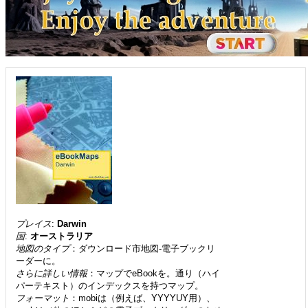
プレイス
:
Darwin
国
:
オーストラリア
地図のタイプ
：ダウンロード市地図-電子ブックリ
ーダーに。
さらに詳しい情報
：マップでeBookを。通り（ハイ
パーテキスト）のインデックスを持つマップ。
フォーマット
：mobiは（例えば、YYYYUY用）、