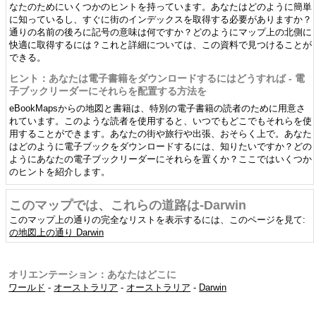
なたのためにいくつかのヒントを持っています。あなたはどのように簡単
に知っているし、すぐに街のインデックスを取得する必要がありますか？
通りの名前の後ろに記号の意味は何ですか？どのようにマップ上の北側に
快適に取得するには？これと詳細については、この資料で見つけることが
できる。
ヒント：あなたは電子書籍をダウンロードするにはどうすれば - 電
子ブックリーダーにそれらを配置する方法を
eBookMapsからの地図と書籍は、特別の電子書籍の読者のために用意さ
れています。このような読者を使用すると、いつでもどこでもそれらを使
用することができます。あなたの街や旅行や出張、おそらく上で。あなた
はどのように電子ブックをダウンロードするには、知りたいですか？どの
ようにあなたの電子ブックリーダーにそれらを置くか？ここではいくつか
のヒントを紹介します。
このマップでは、これらの道路は-Darwin
このマップ上の通りの完全なリストを表示するには、このページを見て:
の地図上の通り Darwin
オリエンテーション：あなたはどこに
ワールド
-
オーストラリア
-
オーストラリア
-
Darwin