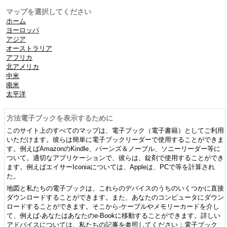
マップを選択してください
ホーム
ヨーロッパ
アジア
オーストラリア
アフリカ
北アメリカ
中米
南米
太平洋
方法電子ブックを表示するために
このサイト上のすべてのマップは、電子ブック（電子書籍）としてご利用
いただけます。彼らは簡単に電子ブックリーダーで使用することができま
す。例えばAmazonのKindle、バーンズ＆ノーブル、ソニーリーダー等に
ついて。適切なアプリケーションで、彼らは、錠剤で使用することができ
ます。例えばエイサーIconiaについては、Appleは、PCで等を計算され
た。
地図と私たちの電子ブックは、これらのデバイスのうちのいくつかに直接
ダウンロードすることができます。また、あなたのコンピュータにダウン
ロードすることができます。そこから-ケーブルやメモリーカードを介し
て、例えば-あなたはあなたのe-Bookに移動することができます。詳しい
アドバイスについては、私たちの記事を参照してください：電子ブック