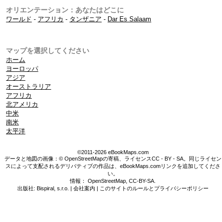
オリエンテーション：あなたはどこに
ワールド
-
アフリカ
-
タンザニア
-
Dar Es Salaam
マップを選択してください
ホーム
ヨーロッパ
アジア
オーストラリア
アフリカ
北アメリカ
中米
南米
太平洋
©2011-2026 eBookMaps.com
データと地図の画像：© OpenStreetMapの寄稿、ライセンスCC - BY - SA。同じライセン
スによって支配されるデリバティブの作品は、eBookMaps.comリンクを追加してくださ
い。
情報：
OpenStreetMap
,
CC-BY-SA
.
出版社: Bispiral, s.r.o. |
会社案内
|
このサイトのルールとプライバシーポリシー