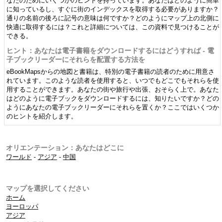
なたのためにいくつかのヒントを持っています。あなたはどのように簡単
に知っているし、すぐに街のインデックスを取得する必要がありますか？
通りの名前の後ろに記号の意味は何ですか？どのようにマップ上の北側に
快適に取得するには？これと詳細については、この資料で見つけることが
できる。
ヒント：あなたは電子書籍をダウンロードするにはどうすれば - 電
子ブックリーダーにそれらを配置する方法を
eBookMapsからの地図と書籍は、特別の電子書籍の読者のために用意さ
れています。このような読者を使用すると、いつでもどこでもそれらを使
用することができます。あなたの街や旅行や出張、おそらく上で。あなた
はどのように電子ブックをダウンロードするには、知りたいですか？どの
ようにあなたの電子ブックリーダーにそれらを置くか？ここではいくつか
のヒントを紹介します。
オリエンテーション：あなたはどこに
ワールド
-
アジア
-
中国
マップを選択してください
ホーム
ヨーロッパ
アジア