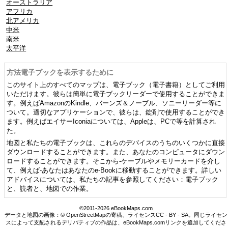
オーストラリア
アフリカ
北アメリカ
中米
南米
太平洋
方法電子ブックを表示するために
このサイト上のすべてのマップは、電子ブック（電子書籍）としてご利用
いただけます。彼らは簡単に電子ブックリーダーで使用することができま
す。例えばAmazonのKindle、バーンズ＆ノーブル、ソニーリーダー等に
ついて。適切なアプリケーションで、彼らは、錠剤で使用することができ
ます。例えばエイサーIconiaについては、Appleは、PCで等を計算され
た。
地図と私たちの電子ブックは、これらのデバイスのうちのいくつかに直接
ダウンロードすることができます。また、あなたのコンピュータにダウン
ロードすることができます。そこから-ケーブルやメモリーカードを介し
て、例えば-あなたはあなたのe-Bookに移動することができます。詳しい
アドバイスについては、私たちの記事を参照してください：電子ブック
と、読者と、地図での作業。
©2011-2026 eBookMaps.com
データと地図の画像：© OpenStreetMapの寄稿、ライセンスCC - BY - SA。同じライセン
スによって支配されるデリバティブの作品は、eBookMaps.comリンクを追加してくださ