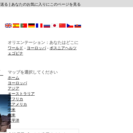
に送る
|
あなたのお気に入りにこのページを見る
オリエンテーション：あなたはどこに
ワールド
-
ヨーロッパ
-
ボスニアヘルツ
ェゴビナ
の
マップを選択してください
ー
ホーム
ヨーロッパ
アジア
オーストラリア
アフリカ
北アメリカ
中米
南米
太平洋