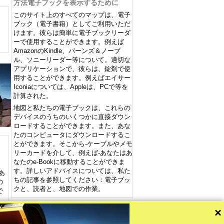
方法電子ブックを表示するために
このサイト上のすべてのマップは、電子
ブック（電子書籍）としてご利用いただ
けます。彼らは簡単に電子ブックリーダ
ーで使用することができます。例えば
AmazonのKindle、バーンズ＆ノーブ
ル、ソニーリーダー等について。適切な
アプリケーションで、彼らは、錠剤で使
用することができます。例えばエイサー
Iconiaについては、Appleは、PCで等を
計算された。
地図と私たちの電子ブックは、これらの
デバイスのうちのいくつかに直接ダウン
ロードすることができます。また、あな
たのコンピュータにダウンロードするこ
とができます。そこから-ケーブルやメモ
リーカードを介して、例えば-あなたはあ
なたのe-Bookに移動することができま
す。詳しいアドバイスについては、私た
あ
ちの記事を参照してください：電子ブッ
の
クと、読者と、地図での作業。
で
×