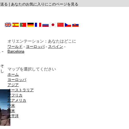
に送る
|
あなたのお気に入りにこのページを見る
オリエンテーション：あなたはどこに
ワールド
-
ヨーロッパ
-
スペイン
-
-
Barcelona
（そ
マップを選択してください
ドし
ホーム
ヨーロッパ
アジア
オーストラリア
アフリカ
北アメリカ
中米
南米
太平洋