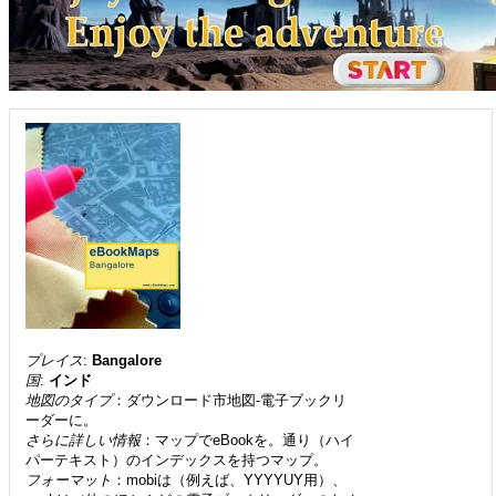
プレイス
:
Bangalore
国
:
インド
地図のタイプ
：ダウンロード市地図-電子ブックリ
ーダーに。
さらに詳しい情報
：マップでeBookを。通り（ハイ
パーテキスト）のインデックスを持つマップ。
フォーマット
：mobiは（例えば、YYYYUY用）、