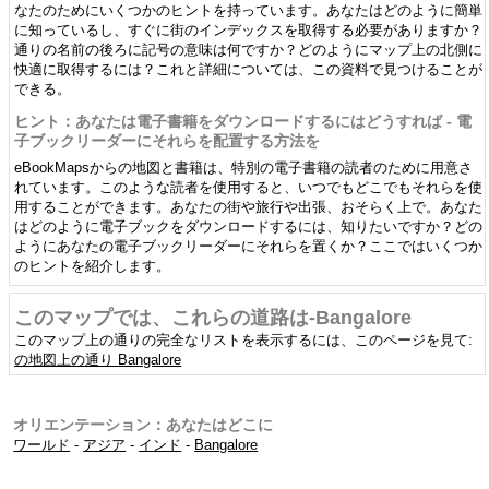
なたのためにいくつかのヒントを持っています。あなたはどのように簡単
に知っているし、すぐに街のインデックスを取得する必要がありますか？
通りの名前の後ろに記号の意味は何ですか？どのようにマップ上の北側に
快適に取得するには？これと詳細については、この資料で見つけることが
できる。
ヒント：あなたは電子書籍をダウンロードするにはどうすれば - 電
子ブックリーダーにそれらを配置する方法を
eBookMapsからの地図と書籍は、特別の電子書籍の読者のために用意さ
れています。このような読者を使用すると、いつでもどこでもそれらを使
用することができます。あなたの街や旅行や出張、おそらく上で。あなた
はどのように電子ブックをダウンロードするには、知りたいですか？どの
ようにあなたの電子ブックリーダーにそれらを置くか？ここではいくつか
のヒントを紹介します。
このマップでは、これらの道路は-Bangalore
このマップ上の通りの完全なリストを表示するには、このページを見て:
の地図上の通り Bangalore
オリエンテーション：あなたはどこに
ワールド
-
アジア
-
インド
-
Bangalore