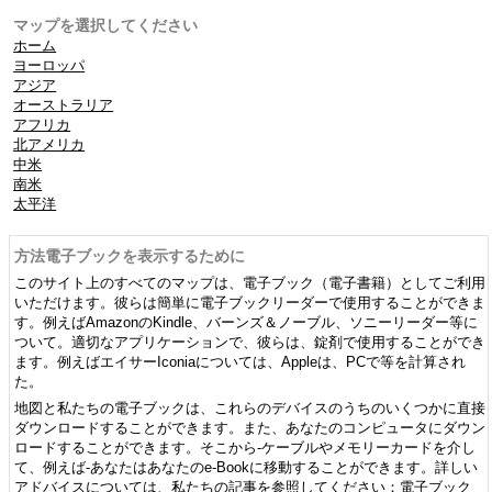
マップを選択してください
ホーム
ヨーロッパ
アジア
オーストラリア
アフリカ
北アメリカ
中米
南米
太平洋
方法電子ブックを表示するために
このサイト上のすべてのマップは、電子ブック（電子書籍）としてご利用
いただけます。彼らは簡単に電子ブックリーダーで使用することができま
す。例えばAmazonのKindle、バーンズ＆ノーブル、ソニーリーダー等に
ついて。適切なアプリケーションで、彼らは、錠剤で使用することができ
ます。例えばエイサーIconiaについては、Appleは、PCで等を計算され
た。
地図と私たちの電子ブックは、これらのデバイスのうちのいくつかに直接
ダウンロードすることができます。また、あなたのコンピュータにダウン
ロードすることができます。そこから-ケーブルやメモリーカードを介し
て、例えば-あなたはあなたのe-Bookに移動することができます。詳しい
アドバイスについては、私たちの記事を参照してください：電子ブック