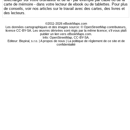
carte de mémoire - dans votre lecteur de ebook ou de tablettes. Pour plus
de conseils, voir nos articles sur le travail avec des cartes, des livres et
des lecteurs.
©2011-2026 eBookMaps.com
Les données cartographiques et des images source: © OpenStreetMap contributeurs,
licence CC-BY-SA. Les œuvres dérivées sont régis par la même licence; s'il vous plaît
publier un lien vers eBookMaps.com.
Info:
OpenStreetMap
,
CC-BY-SA
.
Editeur: Bispiral, s.r.o. |
A propos de nous
|
La politique de règlement de ce site et de
confidentialité