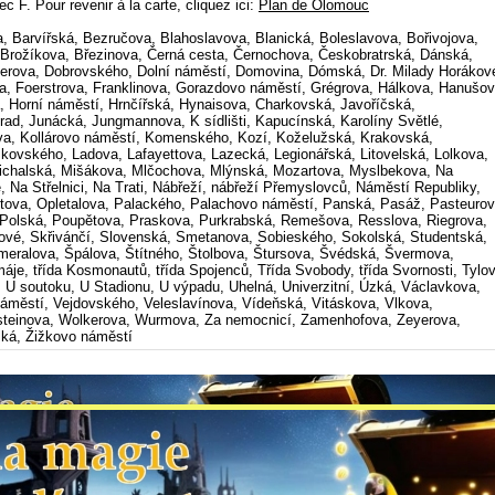
c F. Pour revenir à la carte, cliquez ici:
Plan de Olomouc
a, Barvířská, Bezručova, Blahoslavova, Blanická, Boleslavova, Bořivojova,
rožíkova, Březinova, Černá cesta, Černochova, Českobratrská, Dánská,
nerova, Dobrovského, Dolní náměstí, Domovina, Dómská, Dr. Milady Horákov
, Foerstrova, Franklinova, Gorazdovo náměstí, Grégrova, Hálkova, Hanušov
, Horní náměstí, Hrnčířská, Hynaisova, Charkovská, Javoříčská,
rad, Junácká, Jungmannova, K sídlišti, Kapucínská, Karolíny Světlé,
ova, Kollárovo náměstí, Komenského, Kozí, Koželužská, Krakovská,
žkovského, Ladova, Lafayettova, Lazecká, Legionářská, Litovelská, Lolkova,
ichalská, Mišákova, Mlčochova, Mlýnská, Mozartova, Myslbekova, Na
, Na Střelnici, Na Trati, Nábřeží, nábřeží Přemyslovců, Náměstí Republiky,
ova, Opletalova, Palackého, Palachovo náměstí, Panská, Pasáž, Pasteurov
 Polská, Poupětova, Praskova, Purkrabská, Remešova, Resslova, Riegrova,
vé, Skřivánčí, Slovenská, Smetanova, Sobieského, Sokolská, Studentská,
meralova, Špálova, Štítného, Štolbova, Štursova, Švédská, Švermova,
 máje, třída Kosmonautů, třída Spojenců, Třída Svobody, třída Svornosti, Tylo
 U soutoku, U Stadionu, U výpadu, Uhelná, Univerzitní, Úzká, Václavkova,
áměstí, Vejdovského, Veleslavínova, Vídeňská, Vitáskova, Vlkova,
nsteinova, Wolkerova, Wurmova, Za nemocnicí, Zamenhofova, Zeyerova,
ská, Žižkovo náměstí