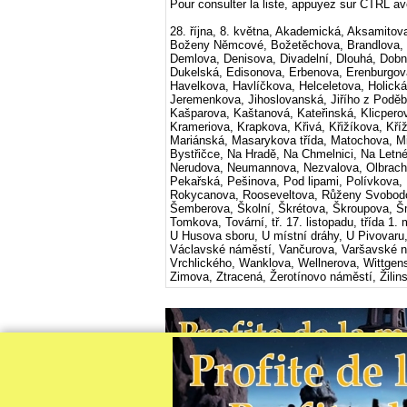
Pour consulter la liste, appuyez sur CTRL ave
28. října, 8. května, Akademická, Aksamitov
Boženy Němcové, Božetěchova, Brandlova, B
Demlova, Denisova, Divadelní, Dlouhá, Dob
Dukelská, Edisonova, Erbenova, Erenburgova
Havelkova, Havlíčkova, Helceletova, Holická
Jeremenkova, Jihoslovanská, Jiřího z Poděb
Kašparova, Kaštanová, Kateřinská, Klicper
Krameriova, Krapkova, Křivá, Křižíkova, Kří
Mariánská, Masarykova třída, Matochova, M
Bystřičce, Na Hradě, Na Chmelnici, Na Letné
Nerudova, Neumannova, Nezvalova, Olbracht
Pekařská, Pešinova, Pod lipami, Polívkova,
Rokycanova, Rooseveltova, Růženy Svobodo
Šemberova, Školní, Škrétova, Škroupova, Š
Tomkova, Tovární, tř. 17. listopadu, třída 1.
U Husova sboru, U místní dráhy, U Pivovaru,
Václavské náměstí, Vančurova, Varšavské n
Vrchlického, Wanklova, Wellnerova, Wittge
Zimova, Ztracená, Žerotínovo náměstí, Žilin