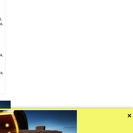
é,
a,
a,
va,
×