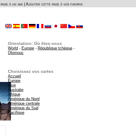
page à un ami
|
Ajouter cette page à vos favoris
Orientation: Où êtes-vous
World
-
Europe
-
République tchèque
-
Olomouc
Choisissez vos cartes
Accueil
Europe
Asie
Australie
Afrique
Amérique du Nord
Amérique centrale
Amérique du Sud
Pacifique