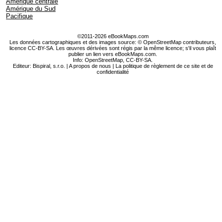
Amérique centrale
Amérique du Sud
Pacifique
©2011-2026 eBookMaps.com
Les données cartographiques et des images source: © OpenStreetMap contributeurs,
licence CC-BY-SA. Les œuvres dérivées sont régis par la même licence; s'il vous plaît
publier un lien vers eBookMaps.com.
Info:
OpenStreetMap
,
CC-BY-SA
.
Editeur: Bispiral, s.r.o. |
A propos de nous
|
La politique de règlement de ce site et de
confidentialité