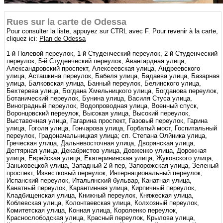
Rues sur la carte de Odessa
Pour consulter la liste, appuyez sur CTRL avec F. Pour revenir à la carte,
cliquez ici:
Plan de Odessa
1-й Полевой переулок, 1-й Студенческий переулок, 2-й Студенческий
переулок, 5-й Студенческий переулок, Авангардная улица,
Александровский проспект, Алексеевская улица, Андреевского
улица, Асташкина переулок, Бабеля улица, Бадаева улица, Базарная
улица, Балковская улица, Банный переулок, Белинского улица,
Бехтерева улица, Богдана Хмельницкого улица, Богданова переулок,
Ботанический переулок, Бунина улица, Василя Стуса улица,
Виноградный переулок, Водопроводная улица, Военный спуск,
Воронцовский переулок, Высокая улица, Высокий переулок,
Выставочная улица, Гагарина проспект, Газовый переулок, Гарина
улица, Гоголя улица, Гончарова улица, Горбатый мост, Госпитальный
переулок, Градоначальницкая улица; сп. Степана Олйника улица,
Греческая улица, Дальневосточная улица, Дворянская улица,
Дегтярная улица, Декабристов улица, Довженко улица, Дорожная
улица, Еврейская улица, Екатерининская улица, Жуковского улица,
Заньковецкой улица, Западный 2-й пер, Запорожская улица, Зеленый
проспект, Известковый переулок, Интернациональный переулок,
Испанский переулок, Итальянский бульвар, Канатная улица,
Канатный переулок, Карантинная улица, Кирпичный переулок,
Кладбищенская улица, Книжный переулок, Княжеская улица,
Коблевская улица, Колонтаевская улица, Колхозный переулок,
Комитетская улица, Конная улица, Короленко переулок,
Краснослободская улица, Красный переулок, Крылова улица,