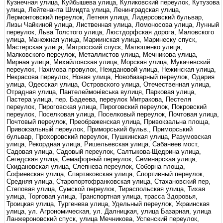
Кузнечная улица, Куйбышева улица, Куликовский переулок, Кутузова
улица, Лейтенанта Шмидта улица, Ленинградская улица,
Лермонтовский переулок, Летняя улица, Лидерсовский бульвар,
Лизы Чайкиной улица, Лиственная улица, Ломоносова улица, Лунный
переулок, Льва Толстого улица, Люстдорфская дорога, Маловского
улица, Манежная улица, Мариинская улица, Маринеску спуск,
Мастерская улица, Матросский спуск, Матюшенко улица,
Маяковского переулок, Металлистов улица, Мечникова улица,
Мирная улица, Михайловская улица, Морская улица, Мукачевский
переулок, Нахімова провулок, Неждановой улица, Нежинская улица,
Некрасова переулок, Новая улица, Новобазарный переулок, Одария
улица, Одесская улица, Островского улица, Отечественная улица,
Отрадная улица, Пантелеймонівська вулиця, Парковая улица,
Пастера улица, пер. Бадеева, переулок Митракова, Пестеля
переулок, Пироговская улица, Пироговский переулок, Покровский
переулок, Поселковая улица, Поселковый переулок, Почтовая улица,
Почтовый переулок, Преображенская улица, Привокзальна площа,
Привокзальный переулок, Приморський бульв., Приморський
бульвар, Прохоровский переулок, Пушкинская улица, Разумовская
улица, Рекордная улица, Ришельевская улица, Сабанеев мост,
Садовая улица, Садовый переулок, Салтыкова-Щедрина улица,
Сегедская улица, Семафорный переулок, Семинарская улица,
Скидановская улица, Слепнева переулок, Соборна площа,
Софиевская улица, Спартаковская улица, Спортивный переулок,
Средняя улица, Старопортофранковская улица, Стахановский пер,
Степовая улица, Сумской переулок, Тираспольская улица, Тихая
улица, Торговая улица, Транспортная улица, трасса Здоровья,
Троицкая улица, Тургенева улица, Удельный переулок, Украинская
улица, ул. Агрономическая, ул. Далницкая, улица Базарная, улица
Ланжероновский спуск, улица Мечникова, Успенский переулок,