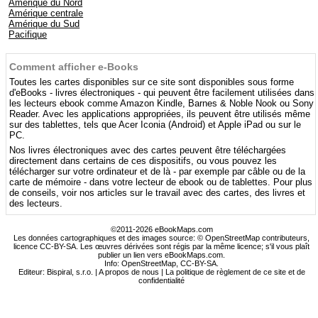
Amérique du Nord
Amérique centrale
Amérique du Sud
Pacifique
Comment afficher e-Books
Toutes les cartes disponibles sur ce site sont disponibles sous forme
d'eBooks - livres électroniques - qui peuvent être facilement utilisées dans
les lecteurs ebook comme Amazon Kindle, Barnes & Noble Nook ou Sony
Reader. Avec les applications appropriées, ils peuvent être utilisés même
sur des tablettes, tels que Acer Iconia (Android) et Apple iPad ou sur le
PC.
Nos livres électroniques avec des cartes peuvent être téléchargées
directement dans certains de ces dispositifs, ou vous pouvez les
télécharger sur votre ordinateur et de là - par exemple par câble ou de la
carte de mémoire - dans votre lecteur de ebook ou de tablettes. Pour plus
de conseils, voir nos articles sur le travail avec des cartes, des livres et
des lecteurs.
©2011-2026 eBookMaps.com
Les données cartographiques et des images source: © OpenStreetMap contributeurs,
licence CC-BY-SA. Les œuvres dérivées sont régis par la même licence; s'il vous plaît
publier un lien vers eBookMaps.com.
Info:
OpenStreetMap
,
CC-BY-SA
.
Editeur: Bispiral, s.r.o. |
A propos de nous
|
La politique de règlement de ce site et de
confidentialité