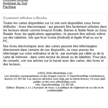
Amérique du Sud
Pacifique
Comment afficher e-Books
Toutes les cartes disponibles sur ce site sont disponibles sous forme
d'eBooks - livres électroniques - qui peuvent être facilement utilisées dans
les lecteurs ebook comme Amazon Kindle, Barnes & Noble Nook ou Sony
Reader. Avec les applications appropriées, ils peuvent être utilisés même
sur des tablettes, tels que Acer Iconia (Android) et Apple iPad ou sur le
PC.
Nos livres électroniques avec des cartes peuvent être téléchargées
directement dans certains de ces dispositifs, ou vous pouvez les
télécharger sur votre ordinateur et de là - par exemple par câble ou de la
carte de mémoire - dans votre lecteur de ebook ou de tablettes. Pour plus
de conseils, voir nos articles sur le travail avec des cartes, des livres et
des lecteurs.
©2011-2026 eBookMaps.com
Les données cartographiques et des images source: © OpenStreetMap contributeurs,
licence CC-BY-SA. Les œuvres dérivées sont régis par la même licence; s'il vous plaît
publier un lien vers eBookMaps.com.
Info:
OpenStreetMap
,
CC-BY-SA
.
Editeur: Bispiral, s.r.o. |
A propos de nous
|
La politique de règlement de ce site et de
confidentialité