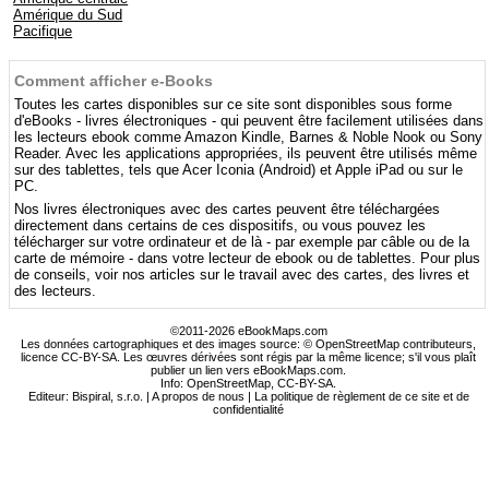
Amérique du Sud
Pacifique
Comment afficher e-Books
Toutes les cartes disponibles sur ce site sont disponibles sous forme
d'eBooks - livres électroniques - qui peuvent être facilement utilisées dans
les lecteurs ebook comme Amazon Kindle, Barnes & Noble Nook ou Sony
Reader. Avec les applications appropriées, ils peuvent être utilisés même
sur des tablettes, tels que Acer Iconia (Android) et Apple iPad ou sur le
PC.
Nos livres électroniques avec des cartes peuvent être téléchargées
directement dans certains de ces dispositifs, ou vous pouvez les
télécharger sur votre ordinateur et de là - par exemple par câble ou de la
carte de mémoire - dans votre lecteur de ebook ou de tablettes. Pour plus
de conseils, voir nos articles sur le travail avec des cartes, des livres et
des lecteurs.
©2011-2026 eBookMaps.com
Les données cartographiques et des images source: © OpenStreetMap contributeurs,
licence CC-BY-SA. Les œuvres dérivées sont régis par la même licence; s'il vous plaît
publier un lien vers eBookMaps.com.
Info:
OpenStreetMap
,
CC-BY-SA
.
Editeur: Bispiral, s.r.o. |
A propos de nous
|
La politique de règlement de ce site et de
confidentialité