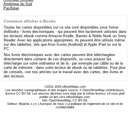
Amérique du Sud
Pacifique
Comment afficher e-Books
Toutes les cartes disponibles sur ce site sont disponibles sous forme
d'eBooks - livres électroniques - qui peuvent être facilement utilisées dans
les lecteurs ebook comme Amazon Kindle, Barnes & Noble Nook ou Sony
Reader. Avec les applications appropriées, ils peuvent être utilisés même
sur des tablettes, tels que Acer Iconia (Android) et Apple iPad ou sur le
PC.
Nos livres électroniques avec des cartes peuvent être téléchargées
directement dans certains de ces dispositifs, ou vous pouvez les
télécharger sur votre ordinateur et de là - par exemple par câble ou de la
carte de mémoire - dans votre lecteur de ebook ou de tablettes. Pour plus
de conseils, voir nos articles sur le travail avec des cartes, des livres et
des lecteurs.
©2011-2026 eBookMaps.com
Les données cartographiques et des images source: © OpenStreetMap contributeurs,
licence CC-BY-SA. Les œuvres dérivées sont régis par la même licence; s'il vous plaît
publier un lien vers eBookMaps.com.
Info:
OpenStreetMap
,
CC-BY-SA
.
Editeur: Bispiral, s.r.o. |
A propos de nous
|
La politique de règlement de ce site et de
confidentialité