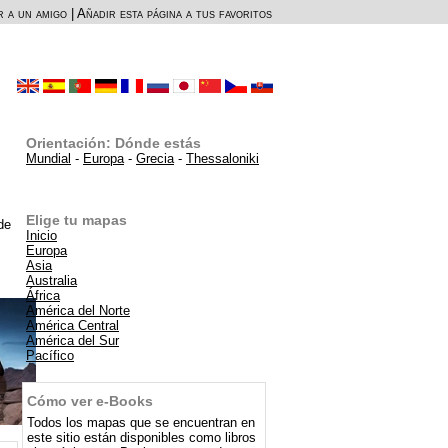
r a un amigo
|
Añadir esta página a tus favoritos
Orientación: Dónde estás
Mundial
-
Europa
-
Grecia
-
Thessaloniki
Elige tu mapas
de
Inicio
Europa
Asia
Australia
África
América del Norte
América Central
América del Sur
Pacífico
Cómo ver e-Books
Todos los mapas que se encuentran en
este sitio están disponibles como libros