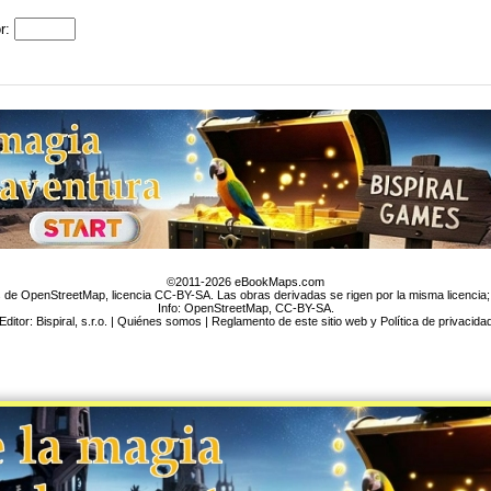
or:
©2011-2026 eBookMaps.com
de OpenStreetMap, licencia CC-BY-SA. Las obras derivadas se rigen por la misma licencia;
Info:
OpenStreetMap
,
CC-BY-SA
.
Editor: Bispiral, s.r.o. |
Quiénes somos
|
Reglamento de este sitio web y Política de privacida