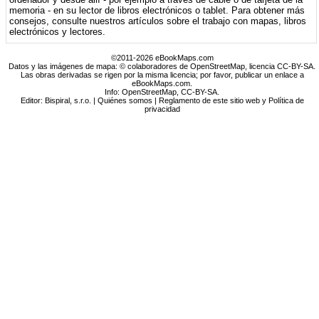
memoria - en su lector de libros electrónicos o tablet. Para obtener más
consejos, consulte nuestros artículos sobre el trabajo con mapas, libros
electrónicos y lectores.
©2011-2026 eBookMaps.com
Datos y las imágenes de mapa: © colaboradores de OpenStreetMap, licencia CC-BY-SA.
Las obras derivadas se rigen por la misma licencia; por favor, publicar un enlace a
eBookMaps.com.
Info:
OpenStreetMap
,
CC-BY-SA
.
Editor: Bispiral, s.r.o. |
Quiénes somos
|
Reglamento de este sitio web y Política de
privacidad