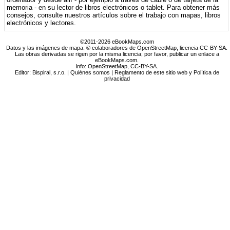
memoria - en su lector de libros electrónicos o tablet. Para obtener más
consejos, consulte nuestros artículos sobre el trabajo con mapas, libros
electrónicos y lectores.
©2011-2026 eBookMaps.com
Datos y las imágenes de mapa: © colaboradores de OpenStreetMap, licencia CC-BY-SA.
Las obras derivadas se rigen por la misma licencia; por favor, publicar un enlace a
eBookMaps.com.
Info:
OpenStreetMap
,
CC-BY-SA
.
Editor: Bispiral, s.r.o. |
Quiénes somos
|
Reglamento de este sitio web y Política de
privacidad