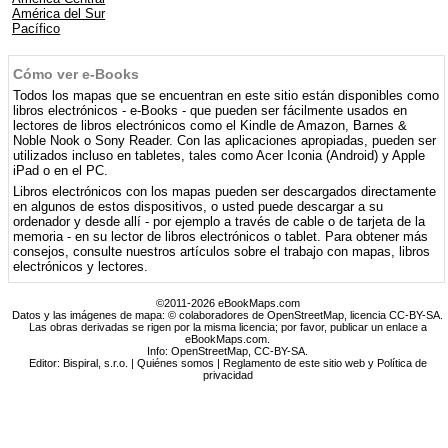
América del Sur
Pacífico
Cómo ver e-Books
Todos los mapas que se encuentran en este sitio están disponibles como
libros electrónicos - e-Books - que pueden ser fácilmente usados ​​en
lectores de libros electrónicos como el Kindle de Amazon, Barnes &
Noble Nook o Sony Reader. Con las aplicaciones apropiadas, pueden ser
utilizados incluso en tabletes, tales como Acer Iconia (Android) y Apple
iPad o en el PC.
Libros electrónicos con los mapas pueden ser descargados directamente
en algunos de estos dispositivos, o usted puede descargar a su
ordenador y desde allí - por ejemplo a través de cable o de tarjeta de la
memoria - en su lector de libros electrónicos o tablet. Para obtener más
consejos, consulte nuestros artículos sobre el trabajo con mapas, libros
electrónicos y lectores.
©2011-2026 eBookMaps.com
Datos y las imágenes de mapa: © colaboradores de OpenStreetMap, licencia CC-BY-SA.
Las obras derivadas se rigen por la misma licencia; por favor, publicar un enlace a
eBookMaps.com.
Info:
OpenStreetMap
,
CC-BY-SA
.
Editor: Bispiral, s.r.o. |
Quiénes somos
|
Reglamento de este sitio web y Política de
privacidad