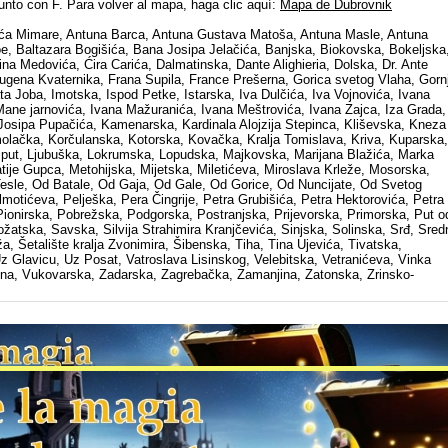
junto con F. Para volver al mapa, haga clic aquí:
Mapa de Dubrovnik
ića Mimare, Antuna Barca, Antuna Gustava Matoša, Antuna Masle, Antuna
, Baltazara Bogišića, Bana Josipa Jelačića, Banjska, Biokovska, Bokeljska
a Medovića, Ćira Carića, Dalmatinska, Dante Alighieria, Dolska, Dr. Ante
gena Kvaternika, Frana Supila, France Prešerna, Gorica svetog Vlaha, Gornj
 Joba, Imotska, Ispod Petke, Istarska, Iva Dulčića, Iva Vojnovića, Ivana
ane jarnovića, Ivana Mažuranića, Ivana Meštrovića, Ivana Zajca, Iza Grada,
 Josipa Pupačića, Kamenarska, Kardinala Alojzija Stepinca, Kliševska, Kneza
lačka, Korčulanska, Kotorska, Kovačka, Kralja Tomislava, Kriva, Kuparska,
 put, Ljubuška, Lokrumska, Lopudska, Majkovska, Marijana Blažića, Marka
ije Gupca, Metohijska, Mijetska, Miletićeva, Miroslava Krleže, Mosorska,
esle, Od Batale, Od Gaja, Od Gale, Od Gorice, Od Nuncijate, Od Svetog
motićeva, Pelješka, Pera Čingrije, Petra Grubišića, Petra Hektorovića, Petra
Pionirska, Pobrežska, Podgorska, Postranjska, Prijevorska, Primorska, Put o
atska, Savska, Silvija Strahimira Kranjčevića, Sinjska, Solinska, Srđ, Sredn
, Šetalište kralja Zvonimira, Šibenska, Tiha, Tina Ujevića, Tivatska,
z Glavicu, Uz Posat, Vatroslava Lisinskog, Velebitska, Vetranićeva, Vinka
tina, Vukovarska, Zadarska, Zagrebačka, Zamanjina, Zatonska, Zrinsko-