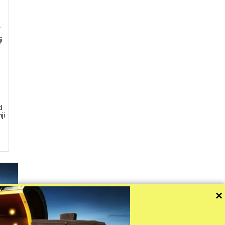
,
i
d
ji
×