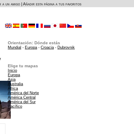
r a un amigo
|
Añadir esta página a tus favoritos
Orientación: Dónde estás
Mundial
-
Europa
-
Croacia
-
Dubrovnik
r
Elige tu mapas
Inicio
Europa
Asia
Australia
África
América del Norte
América Central
América del Sur
Pacífico