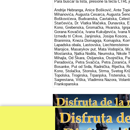
Para buscar la lista, presione la tecla CTRL 
Andrije Hebranga, Anice Bošković, Ante Top
Mihanovića, Augusta Cesarca, Augusta Šenoe
Boškovićeva, Budvanska, Cavtatska, Celestin
Starčevića, Dr. Vlatka Mačeka, Dunavska, Eu
Kono, Grebenska, Gromačka, Hvarska, Ignjata
Gorana Kovačića, Ivana Kukuljevića, Ivana M
Između tri Crkve, Janjinska, Josipa Kosora,
Branimira, Kneza Domagoja, Komajska, Komo
Lapadska obala, Lastovska, Liechtensteinov
Marojice, Masarykov put, Mata Vodopića, Mat
Mostarska, Natka Nodila, Neumska, Nikole T
Mihajla, Od Škara, Osljanska, Osojnička, Pal
Peradovića, Petra Svačića, Petra Zoranića, 
Bosanke, Put od Srđa, Radnička, Riječka, Rož
Kono, Stolačka, Stonska, Strma, Svetog Križa
Topolska, Trogirska, Trpanjska, Trstenska, U
Sagrestana, Viška, Vladimira Nazora, Volan
Frankopanska