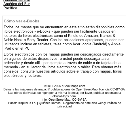
América del Sur
Pacífico
Cómo ver e-Books
Todos los mapas que se encuentran en este sitio están disponibles como
libros electrónicos - e-Books - que pueden ser fácilmente usados ​​en
lectores de libros electrónicos como el Kindle de Amazon, Barnes &
Noble Nook o Sony Reader. Con las aplicaciones apropiadas, pueden ser
utilizados incluso en tabletes, tales como Acer Iconia (Android) y Apple
iPad o en el PC.
Libros electrónicos con los mapas pueden ser descargados directamente
en algunos de estos dispositivos, o usted puede descargar a su
ordenador y desde allí - por ejemplo a través de cable o de tarjeta de la
memoria - en su lector de libros electrónicos o tablet. Para obtener más
consejos, consulte nuestros artículos sobre el trabajo con mapas, libros
electrónicos y lectores.
©2011-2026 eBookMaps.com
Datos y las imágenes de mapa: © colaboradores de OpenStreetMap, licencia CC-BY-SA.
Las obras derivadas se rigen por la misma licencia; por favor, publicar un enlace a
eBookMaps.com.
Info:
OpenStreetMap
,
CC-BY-SA
.
Editor: Bispiral, s.r.o. |
Quiénes somos
|
Reglamento de este sitio web y Política de
privacidad