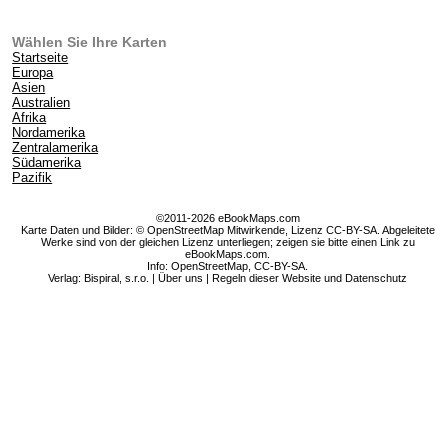
Wählen Sie Ihre Karten
Startseite
Europa
Asien
Australien
Afrika
Nordamerika
Zentralamerika
Südamerika
Pazifik
©2011-2026 eBookMaps.com
Karte Daten und Bilder: © OpenStreetMap Mitwirkende, Lizenz CC-BY-SA. Abgeleitete
Werke sind von der gleichen Lizenz unterliegen; zeigen sie bitte einen Link zu
eBookMaps.com.
Info:
OpenStreetMap
,
CC-BY-SA
.
Verlag: Bispiral, s.r.o. |
Über uns
|
Regeln dieser Website und Datenschutz