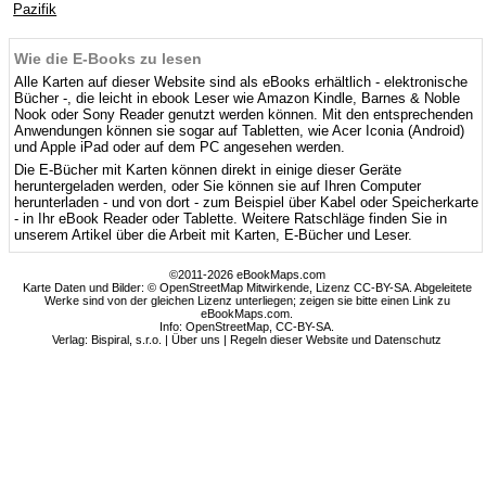
Pazifik
Wie die E-Books zu lesen
Alle Karten auf dieser Website sind als eBooks erhältlich - elektronische
Bücher -, die leicht in ebook Leser wie Amazon Kindle, Barnes & Noble
Nook oder Sony Reader genutzt werden können. Mit den entsprechenden
Anwendungen können sie sogar auf Tabletten, wie Acer Iconia (Android)
und Apple iPad oder auf dem PC angesehen werden.
Die E-Bücher mit Karten können direkt in einige dieser Geräte
heruntergeladen werden, oder Sie können sie auf Ihren Computer
herunterladen - und von dort - zum Beispiel über Kabel oder Speicherkarte
- in Ihr eBook Reader oder Tablette. Weitere Ratschläge finden Sie in
unserem Artikel über die Arbeit mit Karten, E-Bücher und Leser.
©2011-2026 eBookMaps.com
Karte Daten und Bilder: © OpenStreetMap Mitwirkende, Lizenz CC-BY-SA. Abgeleitete
Werke sind von der gleichen Lizenz unterliegen; zeigen sie bitte einen Link zu
eBookMaps.com.
Info:
OpenStreetMap
,
CC-BY-SA
.
Verlag: Bispiral, s.r.o. |
Über uns
|
Regeln dieser Website und Datenschutz