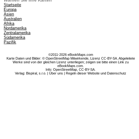
Wählen Sie Ihre Karten
Startseite
Europa
Asien
Australien
Afrika
Nordamerika
Zentralamerika
Südamerika
Pazifik
©2011-2026 eBookMaps.com
Karte Daten und Bilder: © OpenStreetMap Mitwirkende, Lizenz CC-BY-SA. Abgeleitete
Werke sind von der gleichen Lizenz unterliegen; zeigen sie bitte einen Link zu
eBookMaps.com.
Info:
OpenStreetMap
,
CC-BY-SA
.
Verlag: Bispiral, s.r.o. |
Über uns
|
Regeln dieser Website und Datenschutz