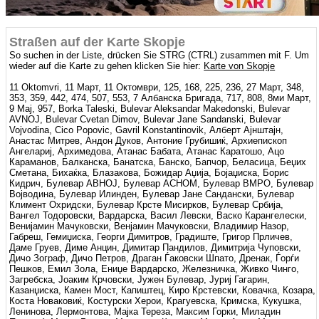
Straßen auf der Karte Skopje
So suchen in der Liste, drücken Sie STRG (CTRL) zusammen mit F. Um
wieder auf die Karte zu gehen klicken Sie hier:
Karte von Skopje
11 Oktomvri, 11 Март, 11 Октомври, 125, 168, 225, 236, 27 Март, 348,
353, 359, 442, 474, 507, 553, 7 Албанска Бригада, 717, 808, 8ми Март,
9 Мај, 957, Borka Taleski, Bulevar Aleksandar Makedonski, Bulevar
AVNOJ, Bulevar Cvetan Dimov, Bulevar Jane Sandanski, Bulevar
Vojvodina, Cico Popovic, Gavril Konstantinovik, Алберт Ајнштајн,
Анастас Митрев, Андон Дуков, Антоние Грубишиќ, Архиепископ
Ангелариј, Архимедова, Атанас Бабата, Атанас Каратошо, Ацо
Караманов, Балканска, Банатска, Банско, Бапчор, Беласица, Беџих
Сметана, Бихаќка, Блазакова, Божидар Аџија, Бојаџиска, Борис
Кидрич, Булевар АВНОЈ, Булевар АСНОМ, Булевар ВМРО, Булевар
Војводина, Булевар Илинден, Булевар Јане Сандански, Булевар
Климент Охридски, Булевар Крсте Мисирков, Булевар Србија,
Вангел Тодоровски, Вардарска, Васил Левски, Васко Карангелески,
Венијамин Мачуковски, Венјамин Мачуковски, Владимир Назор,
Габреш, Гемиџиска, Георги Димитров, Градиште, Григор Прличев,
Даме Груев, Диме Анцин, Димитар Пандилов, Димитрија Чуповски,
Дичо Зограф, Дичо Петров, Драган Ѓаковски Шпато, Дренак, Ѓорѓи
Пешков, Емил Зола, Ениџе Вардарско, Железничка, Живко Чинго,
Загребска, Јоаким Крчовски, Јужен Булевар, Јуриј Гагарин,
Казанџиска, Камен Мост, Капиштец, Киро Крстевски, Ковачка, Козара,
Коста Новаковиќ, Костурски Херои, Крагуевска, Кримска, Кукушка,
Ленинова, Лермонтова, Мајка Тереза, Максим Горки, Миладин