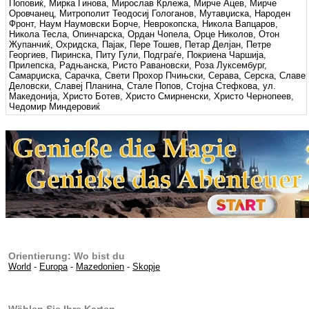
Поповиќ, Мирка Гинова, Мирослав Крлежа, Мирче Ацев, Мирче
Оровчанец, Митрополит Теодосиј Гологанов, Мутавџиска, Народен
Фронт, Наум Наумовски Борче, Неврокопска, Никола Вапцаров,
Никола Тесла, Опинчарска, Ордан Чопела, Орце Николов, Отон
Жупанчиќ, Охридска, Пајак, Пере Тошев, Петар Делјан, Петре
Георгиев, Пиринска, Питу Гули, Подграѓе, Покриена Чаршија,
Прилепска, Радњанска, Ристо Равановски, Роза Луксембург,
Самарџиска, Сарачка, Свети Прохор Пчињски, Серава, Серска, Славе
Деловски, Славеј Планина, Стале Попов, Стојна Стефкова, ул.
Македонија, Христо Ботев, Христо Смирненски, Христо Чернопеев,
Чедомир Миндеровиќ
Orientierung: Wo bist du
World
-
Europa
-
Mazedonien
-
Skopje