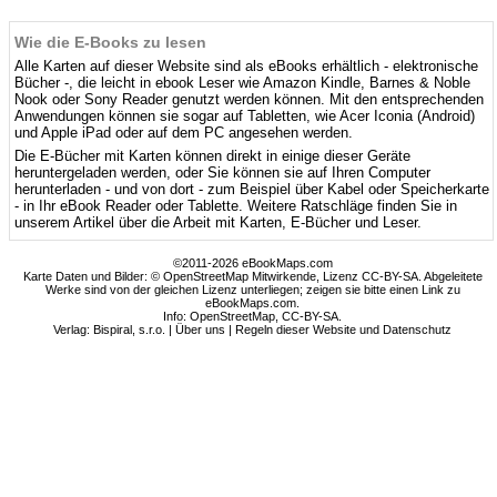
Wie die E-Books zu lesen
Alle Karten auf dieser Website sind als eBooks erhältlich - elektronische
Bücher -, die leicht in ebook Leser wie Amazon Kindle, Barnes & Noble
Nook oder Sony Reader genutzt werden können. Mit den entsprechenden
Anwendungen können sie sogar auf Tabletten, wie Acer Iconia (Android)
und Apple iPad oder auf dem PC angesehen werden.
Die E-Bücher mit Karten können direkt in einige dieser Geräte
heruntergeladen werden, oder Sie können sie auf Ihren Computer
herunterladen - und von dort - zum Beispiel über Kabel oder Speicherkarte
- in Ihr eBook Reader oder Tablette. Weitere Ratschläge finden Sie in
unserem Artikel über die Arbeit mit Karten, E-Bücher und Leser.
©2011-2026 eBookMaps.com
Karte Daten und Bilder: © OpenStreetMap Mitwirkende, Lizenz CC-BY-SA. Abgeleitete
Werke sind von der gleichen Lizenz unterliegen; zeigen sie bitte einen Link zu
eBookMaps.com.
Info:
OpenStreetMap
,
CC-BY-SA
.
Verlag: Bispiral, s.r.o. |
Über uns
|
Regeln dieser Website und Datenschutz