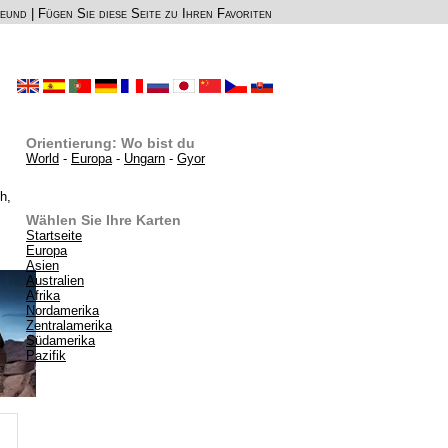
reund
|
Fügen Sie diese Seite zu Ihren Favoriten
Orientierung: Wo bist du
World
-
Europa
-
Ungarn
-
Gyor
h,
Wählen Sie Ihre Karten
Startseite
Europa
Asien
Australien
Afrika
Nordamerika
Zentralamerika
Südamerika
Pazifik