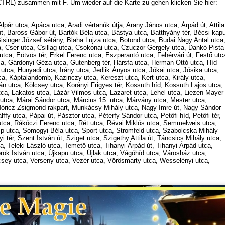
CTRL) zusammen mit F. Um wieder auf die Karte zu gehen klicken Sie hier:
pár utca, Apáca utca, Aradi vértanúk útja, Arany János utca, Árpád út, Attila
út, Baross Gábor út, Bartók Béla utca, Bástya utca, Batthyány tér, Bécsi kap
 Bisinger József sétány, Blaha Lujza utca, Botond utca, Budai Nagy Antal utca
a, Cser utca, Csillag utca, Csokonai utca, Czuczor Gergely utca, Dankó Pista
ca, Eötvös tér, Erkel Ferenc utca, Eszperantó utca, Fehérvári út, Festő utc
a, Gárdonyi Géza utca, Gutenberg tér, Hársfa utca, Herman Ottó utca, Híd
utca, Hunyadi utca, Irány utca, Jedlik Ányos utca, Jókai utca, Jósika utca,
a, Káptalandomb, Kazinczy utca, Kereszt utca, Kert utca, Király utca,
án utca, Kölcsey utca, Korányi Frigyes tér, Kossuth híd, Kossuth Lajos utca,
ca, Lakatos utca, Lázár Vilmos utca, Lazaret utca, Lehel utca, Liezen-Mayer
 utca, Márai Sándor utca, Március 15. utca, Márvány utca, Mester utca,
Móricz Zsigmond rakpart, Munkácsy Mihály utca, Nagy Imre út, Nagy Sándor
fy utca, Pápai út, Pásztor utca, Péterfy Sándor utca, Petőfi híd, Petőfi tér,
utca, Rákóczi Ferenc utca, Rét utca, Révai Miklós utca, Semmelweis utca,
p utca, Somogyi Béla utca, Sport utca, Stromfeld utca, Szabolcska Mihály
 tér, Szent István út, Sziget utca, Szigethy Attila út, Táncsics Mihály utca,
a, Teleki László utca, Temető utca, Tihanyi Árpád út, Tihanyi Árpád utca,
rök István utca, Újkapu utca, Újlak utca, Vágóhíd utca, Városház utca,
csey utca, Verseny utca, Vezér utca, Vörösmarty utca, Wesselényi utca,