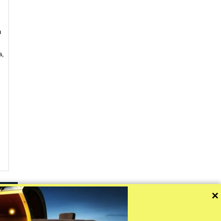
u
,
a,
×