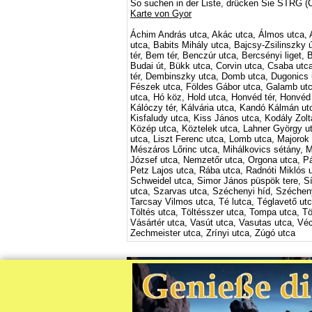
So suchen in der Liste, drücken Sie STRG (
Karte von Gyor
Áchim András utca, Akác utca, Álmos utca, Al
utca, Babits Mihály utca, Bajcsy-Zsilinszky 
tér, Bem tér, Benczúr utca, Bercsényi liget,
Budai út, Bükk utca, Corvin utca, Csaba utc
tér, Dembinszky utca, Domb utca, Dugonics ut
Fészek utca, Földes Gábor utca, Galamb utc
utca, Hó köz, Hold utca, Honvéd tér, Honvéd 
Kálóczy tér, Kálvária utca, Kandó Kálmán utc
Kisfaludy utca, Kiss János utca, Kodály Zolt
Közép utca, Köztelek utca, Lahner György ut
utca, Liszt Ferenc utca, Lomb utca, Majorok
Mészáros Lőrinc utca, Mihálkovics sétány, 
József utca, Nemzetőr utca, Orgona utca, Pálf
Petz Lajos utca, Rába utca, Radnóti Miklós 
Schweidel utca, Simor János püspök tere, Sí
utca, Szarvas utca, Széchenyi híd, Széchenyi
Tarcsay Vilmos utca, Té lutca, Téglavető utc
Töltés utca, Töltésszer utca, Tompa utca, Tö
Vásártér utca, Vasút utca, Vasutas utca, Vé
Zechmeister utca, Zrínyi utca, Zúgó utca