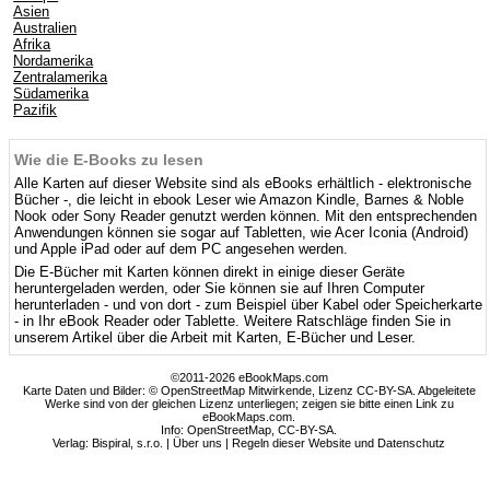
Asien
Australien
Afrika
Nordamerika
Zentralamerika
Südamerika
Pazifik
Wie die E-Books zu lesen
Alle Karten auf dieser Website sind als eBooks erhältlich - elektronische
Bücher -, die leicht in ebook Leser wie Amazon Kindle, Barnes & Noble
Nook oder Sony Reader genutzt werden können. Mit den entsprechenden
Anwendungen können sie sogar auf Tabletten, wie Acer Iconia (Android)
und Apple iPad oder auf dem PC angesehen werden.
Die E-Bücher mit Karten können direkt in einige dieser Geräte
heruntergeladen werden, oder Sie können sie auf Ihren Computer
herunterladen - und von dort - zum Beispiel über Kabel oder Speicherkarte
- in Ihr eBook Reader oder Tablette. Weitere Ratschläge finden Sie in
unserem Artikel über die Arbeit mit Karten, E-Bücher und Leser.
©2011-2026 eBookMaps.com
Karte Daten und Bilder: © OpenStreetMap Mitwirkende, Lizenz CC-BY-SA. Abgeleitete
Werke sind von der gleichen Lizenz unterliegen; zeigen sie bitte einen Link zu
eBookMaps.com.
Info:
OpenStreetMap
,
CC-BY-SA
.
Verlag: Bispiral, s.r.o. |
Über uns
|
Regeln dieser Website und Datenschutz