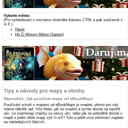
Vyberte město:
(Pro vyhledávání v seznamu stiskněte klávesu CTRL a pak současně s
ní F.)
Hanoi
Ho Či Minovo Město (Saigon)
Tipy a návody pro mapy a eknihy
Nápověda: Jak používat mapy od eBookMaps
Používání e-knih s mapami od eBookMaps je snadné, přesto pro vás
máme několik rad. Víte třeba, jak se snadno a rychle dostat na rejstřík
ulic, co znamenají značky za názvy ulic, nebo jak se pohodlně dostat v
mapě o jeden dílek mapy výš či níž? Toto a ještě více informací najdete
na následujících řádcích.