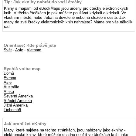
Tip: Jak eknihy nahrát do vaší čtečky
Knihy s mapami od eBookMaps jsou určeny pro čtečky elektronických
knih. V těchto čtečkách je pak můžete používat kdykoli a kdekoli. Ve
vlastním městě, nebo třeba na dovolené nebo na služební cestě. Jak
mapy do své čtečky elektronickýh knih nahrajete? Máme pro vás několik
rad.
Orientace: Kde právě jste
Svět
-
Asie
-
Vietnam
Rychlá volba map
Domů
Evropa
Asie
Austrálie
Afrika
Severní Amerika
Střední Amerika
Jižní Amerika
Tichomoří
Jak prohlížet eKnihy
Mapy, které najdete na těchto stránkách, jsou nabízeny jako eknihy -
elektronické knihy, které můžete snadno použít ve čtečkách knih, jako