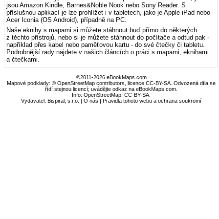
jsou Amazon Kindle, Barnes&Noble Nook nebo Sony Reader. S
příslušnou aplikací je lze prohlížet i v tabletech, jako je Apple iPad nebo
Acer Iconia (OS Android), případně na PC.
Naše eknihy s mapami si můžete stáhnout buď přímo do některých
z těchto přístrojů, nebo si je můžete stáhnout do počítače a odtud pak -
například přes kabel nebo paměťovou kartu - do své čtečky či tabletu.
Podrobnější rady najdete v našich článcích o práci s mapami, eknihami
a čtečkami.
©2011-2026 eBookMaps.com
Mapové podklady: © OpenStreetMap contributors, licence CC-BY-SA. Odvozená díla se
řídí stejnou licencí; uvádějte odkaz na eBookMaps.com.
Info:
OpenStreetMap
,
CC-BY-SA
.
Vydavatel: Bispiral, s.r.o. |
O nás
|
Pravidla tohoto webu a ochrana soukromí