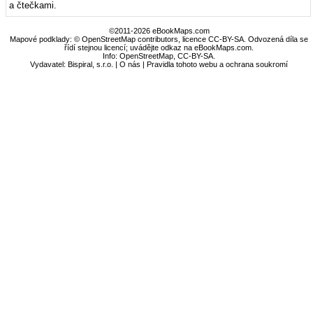
a čtečkami.
©2011-2026 eBookMaps.com
Mapové podklady: © OpenStreetMap contributors, licence CC-BY-SA. Odvozená díla se
řídí stejnou licencí; uvádějte odkaz na eBookMaps.com.
Info:
OpenStreetMap
,
CC-BY-SA
.
Vydavatel: Bispiral, s.r.o. |
O nás
|
Pravidla tohoto webu a ochrana soukromí