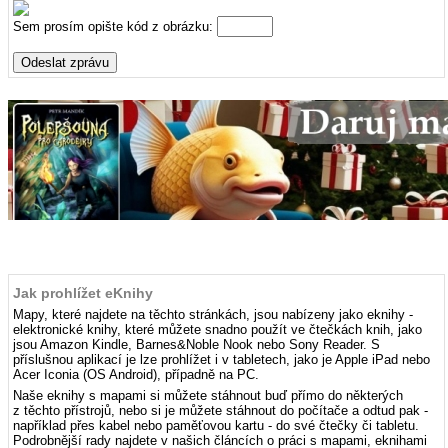
Sem prosím opište kód z obrázku:
Jak prohlížet eKnihy
Mapy, které najdete na těchto stránkách, jsou nabízeny jako eknihy -
elektronické knihy, které můžete snadno použít ve čtečkách knih, jako
jsou Amazon Kindle, Barnes&Noble Nook nebo Sony Reader. S
příslušnou aplikací je lze prohlížet i v tabletech, jako je Apple iPad nebo
Acer Iconia (OS Android), případně na PC.
Naše eknihy s mapami si můžete stáhnout buď přímo do některých
z těchto přístrojů, nebo si je můžete stáhnout do počítače a odtud pak -
například přes kabel nebo paměťovou kartu - do své čtečky či tabletu.
Podrobnější rady najdete v našich článcích o práci s mapami, eknihami