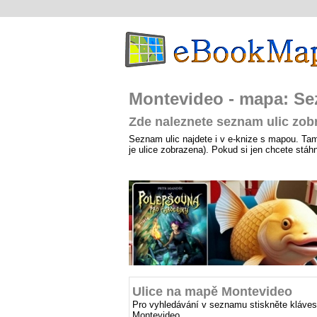
Montevideo - mapa: Se
Zde naleznete seznam ulic zo
Seznam ulic najdete i v e-knize s mapou. Tam j
je ulice zobrazena). Pokud si jen chcete stá
Ulice na mapě Montevideo
Pro vyhledávání v seznamu stiskněte kláves
Montevideo