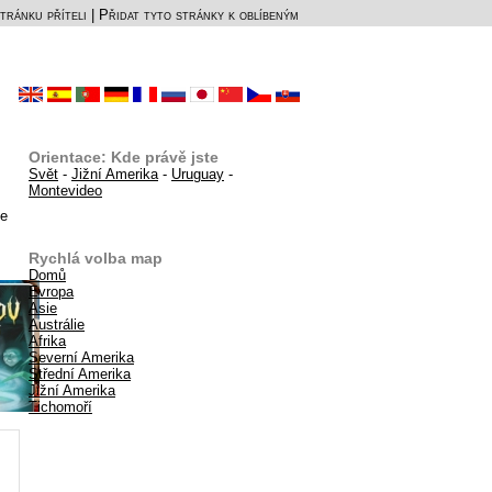
tránku příteli
|
Přidat tyto stránky k oblíbeným
Orientace: Kde právě jste
Svět
-
Jižní Amerika
-
Uruguay
-
Montevideo
de
Rychlá volba map
Domů
Evropa
Asie
Austrálie
Afrika
Severní Amerika
Střední Amerika
Jižní Amerika
Tichomoří