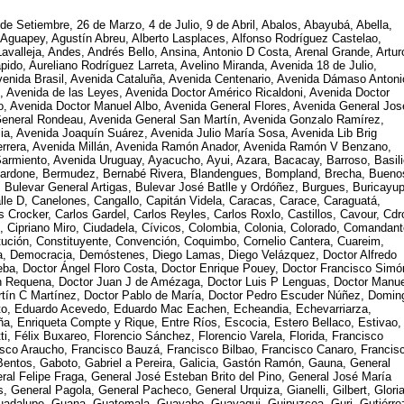
de Setiembre, 26 de Marzo, 4 de Julio, 9 de Abril, Abalos, Abayubá, Abella,
guapey, Agustín Abreu, Alberto Lasplaces, Alfonso Rodríguez Castelao,
avalleja, Andes, Andrés Bello, Ansina, Antonio D Costa, Arenal Grande, Artur
pido, Aureliano Rodríguez Larreta, Avelino Miranda, Avenida 18 de Julio,
venida Brasil, Avenida Cataluña, Avenida Centenario, Avenida Dámaso Antoni
, Avenida de las Leyes, Avenida Doctor Américo Ricaldoni, Avenida Doctor
o, Avenida Doctor Manuel Albo, Avenida General Flores, Avenida General Jos
 General Rondeau, Avenida General San Martín, Avenida Gonzalo Ramírez,
lia, Avenida Joaquín Suárez, Avenida Julio María Sosa, Avenida Lib Brig
 Herrera, Avenida Millán, Avenida Ramón Anador, Avenida Ramón V Benzano,
armiento, Avenida Uruguay, Ayacucho, Ayui, Azara, Bacacay, Barroso, Basili
o Nardone, Bermudez, Bernabé Rivera, Blandengues, Bompland, Brecha, Bueno
 Bulevar General Artigas, Bulevar José Batlle y Ordóñez, Burgues, Buricayup
alle D, Canelones, Cangallo, Capitán Videla, Caracas, Carace, Caraguatá,
s Crocker, Carlos Gardel, Carlos Reyles, Carlos Roxlo, Castillos, Cavour, Cdr
z, Cipriano Miro, Ciudadela, Cívicos, Colombia, Colonia, Colorado, Comandan
tución, Constituyente, Convención, Coquimbo, Cornelio Cantera, Cuareim,
a, Democracia, Demóstenes, Diego Lamas, Diego Velázquez, Doctor Alfredo
eba, Doctor Ángel Floro Costa, Doctor Enrique Pouey, Doctor Francisco Simó
ín Requena, Doctor Juan J de Amézaga, Doctor Luis P Lenguas, Doctor Manue
artín C Martínez, Doctor Pablo de María, Doctor Pedro Escuder Núñez, Domin
ato, Eduardo Acevedo, Eduardo Mac Eachen, Echeandia, Echevarriarza,
aña, Enriqueta Compte y Rique, Entre Ríos, Escocia, Estero Bellaco, Estivao,
tti, Félix Buxareo, Florencio Sánchez, Florencio Varela, Florida, Francisco
isco Araucho, Francisco Bauzá, Francisco Bilbao, Francisco Canaro, Francis
Bentos, Gaboto, Gabriel a Pereira, Galicia, Gastón Ramón, Gauna, General
eral Felipe Fraga, General José Esteban Brito del Pino, General José María
s, General Pagola, General Pacheco, General Urquiza, Gianelli, Gilbert, Gloria
uadalupe, Guana, Guatemala, Guayabo, Guayaqui, Guipuzcoa, Guri, Gutiérre