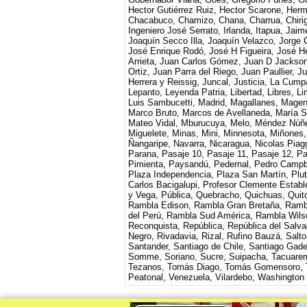
Hector Gutiérrez Ruiz, Hector Scarone, Her
Chacabuco, Chamizo, Chana, Charrua, Chirigua
Ingeniero José Serrato, Irlanda, Itapua, Jaim
Joaquín Secco Illa, Joaquín Velazco, Jorge 
José Enrique Rodó, José H Figueira, José He
Arrieta, Juan Carlos Gómez, Juan D Jackso
Ortiz, Juan Parra del Riego, Juan Paullier, 
Herrera y Reissig, Juncal, Justicia, La Cump
Lepanto, Leyenda Patria, Libertad, Libres, Li
Luis Sambucetti, Madrid, Magallanes, Magen
Marco Bruto, Marcos de Avellaneda, María S
Mateo Vidal, Mburucuya, Melo, Méndez Núñe
Miguelete, Minas, Mini, Minnesota, Miñones,
Ñangaripe, Navarra, Nicaragua, Nicolas Pia
Parana, Pasaje 10, Pasaje 11, Pasaje 12, Pa
Pimienta, Paysandú, Pedernal, Pedro Campbel
Plaza Independencia, Plaza San Martín, Pluta
Carlos Bacigalupi, Profesor Clemente Establ
y Vega, Pública, Quebracho, Quichuas, Quit
Rambla Edison, Rambla Gran Bretaña, Ramb
del Perú, Rambla Sud América, Rambla Wils
Reconquista, República, República del Salva
Negro, Rivadavia, Rizal, Rufino Bauzá, Salt
Santander, Santiago de Chile, Santiago Gade
Somme, Soriano, Sucre, Suipacha, Tacuare
Tezanos, Tomás Diago, Tomás Gomensoro, Tra
Peatonal, Venezuela, Vilardebo, Washington B