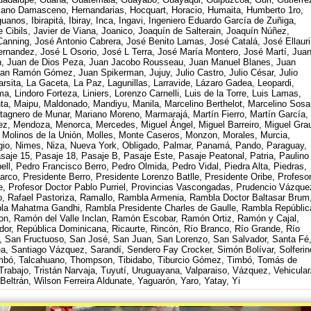
mano Damasceno, Hernandarias, Hocquart, Horacio, Humaita, Humberto 1ro,
nos, Ibirapitá, Ibiray, Inca, Ingavi, Ingeniero Eduardo García de Zuñiga,
e Cibils, Javier de Viana, Joanico, Joaquín de Salterain, Joaquín Núñez,
Canning, José Antonio Cabrera, José Benito Lamas, José Catalá, José Ellauri
rnandez, José L Osorio, José L Terra, José María Montero, José Martí, Jua
n, Juan de Dios Peza, Juan Jacobo Rousseau, Juan Manuel Blanes, Juan
Juan Ramón Gómez, Juan Spikerman, Jujuy, Julio Castro, Julio César, Julio
arsita, La Gaceta, La Paz, Lagunillas, Larravide, Lázaro Gadea, Leopardi,
ma, Lindoro Forteza, Liniers, Lorenzo Carnelli, Luis de la Torre, Luis Lamas,
ta, Maipu, Maldonado, Mandiyu, Manila, Marcelino Berthelot, Marcelino Sosa
tagnero de Munar, Mariano Moreno, Marmarajá, Martín Fierro, Martín García,
z, Mendoza, Menorca, Mercedes, Miguel Ángel, Miguel Barreiro, Miguel Gra
 Molinos de la Unión, Molles, Monte Caseros, Monzon, Morales, Murcia,
ggio, Nimes, Niza, Nueva York, Obligado, Palmar, Panamá, Pando, Paraguay,
saje 15, Pasaje 18, Pasaje B, Pasaje Este, Pasaje Peatonal, Patria, Paulino
l, Pedro Francisco Berro, Pedro Olmida, Pedro Vidal, Piedra Alta, Piedras,
rco, Presidente Berro, Presidente Lorenzo Batlle, Presidente Oribe, Profeso
e, Profesor Doctor Pablo Purriel, Provincias Vascongadas, Prudencio Vázque
o, Rafael Pastoriza, Ramallo, Rambla Armenia, Rambla Doctor Baltasar Brum
la Mahatma Gandhi, Rambla Presidente Charles de Gaulle, Rambla Repúblic
on, Ramón del Valle Inclan, Ramón Escobar, Ramón Ortiz, Ramón y Cajal,
dor, República Dominicana, Ricaurte, Rincón, Río Branco, Río Grande, Río
o, San Fructuoso, San José, San Juan, San Lorenzo, San Salvador, Santa Fé
a, Santiago Vázquez, Sarandí, Sendero Fay Crocker, Simón Bolívar, Solferin
mbó, Talcahuano, Thompson, Tibidabo, Tiburcio Gómez, Timbó, Tomás de
bajo, Tristán Narvaja, Tuyutí, Uruguayana, Valparaiso, Vázquez, Vehicular
eltrán, Wilson Ferreira Aldunate, Yaguarón, Yaro, Yatay, Yi