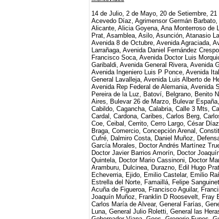
14 de Julio, 2 de Mayo, 20 de Setiembre, 21 
Acevedo Díaz, Agrimensor Germán Barbato, A
Alicante, Alicia Goyena, Ana Monterroso de L
Prat, Asamblea, Asilo, Asunción, Atanasio La
Avenida 8 de Octubre, Avenida Agraciada, A
Larrañaga, Avenida Daniel Fernández Crespo
Francisco Soca, Avenida Doctor Luis Morqui
Garibaldi, Avenida General Rivera, Avenida
Avenida Ingeniero Luis P Ponce, Avenida Ita
General Lavalleja, Avenida Luis Alberto de
Avenida Rep Federal de Alemania, Avenida S
Pereira de la Luz, Batoví, Belgrano, Benit
Aires, Bulevar 26 de Marzo, Bulevar España,
Cabildo, Cagancha, Calabria, Calle 3 Mts, C
Cardal, Cardona, Caribes, Carlos Berg, Carlo
Coe, Ceibal, Cerrito, Cerro Largo, César Día
Braga, Comercio, Concepción Arenal, Consti
Cufré, Dalmiro Costa, Daniel Muñoz, Defens
García Morales, Doctor Andrés Martínez Tru
Doctor Javier Barrios Amorín, Doctor Joaqu
Quintela, Doctor Mario Cassinoni, Doctor M
Aramburu, Dulcinea, Durazno, Edil Hugo Pr
Echeverria, Ejido, Emilio Castelar, Emilio R
Estrella del Norte, Famaillá, Felipe Sanguine
Acuña de Figueroa, Francisco Aguilar, Franc
Joaquín Muñoz, Franklin D Roosevelt, Fray 
Carlos María de Alvear, General Farías, Gen
Luna, General Julio Roletti, General las Hera
Gobernador Viana, Goes, Gregorio Funes, G