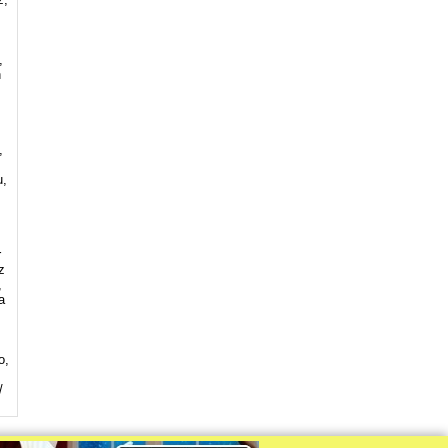
,
n
,
u,
r
z
,
a
,
o,
/