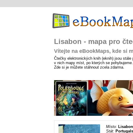
Lisabon - mapa pro čte
Vítejte na eBookMaps, kde si m
Čtečky elektronických knih (eknih) jsou stále
v nich mapy míst, po kterých se pohybujeme. 
Zde si je můžete stáhnout zcela zdarma.
Místo
:
Lisabon
Stát
:
Portugal