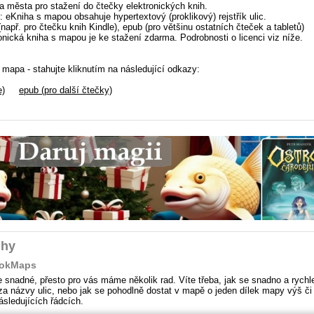
a města pro stažení do čtečky elektronických knih.
: eKniha s mapou obsahuje hypertextový (proklikový) rejstřík ulic.
(např. pro čtečku knih Kindle), epub (pro většinu ostatních čteček a tabletů)
ronická kniha s mapou je ke stažení zdarma. Podrobnosti o licenci viz níže.
 mapa - stahujte kliknutím na následující odkazy:
e)
epub (pro další čtečky)
ihy
ookMaps
snadné, přesto pro vás máme několik rad. Víte třeba, jak se snadno a rychl
 za názvy ulic, nebo jak se pohodlně dostat v mapě o jeden dílek mapy výš či
ásledujících řádcích.