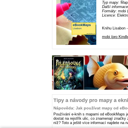
Typ mapy
: Map
Další informace
Formáty
: mobi 
Licence
: Elekt
Knihu Lisabon -
mobi (pro Kindl
Tipy a návody pro mapy a ekn
Nápověda: Jak používat mapy od eB
Používání e-knih s mapami od eBookMaps je 
dostat na rejstřík ulic, co znamenají značky
níž? Toto a ještě více informací najdete na n