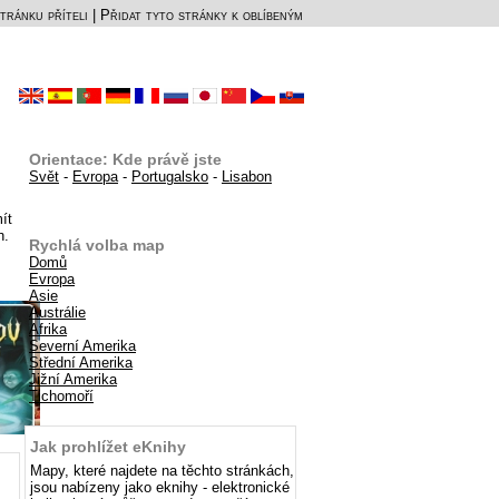
tránku příteli
|
Přidat tyto stránky k oblíbeným
Orientace: Kde právě jste
Svět
-
Evropa
-
Portugalsko
-
Lisabon
ít
h.
Rychlá volba map
Domů
Evropa
Asie
Austrálie
Afrika
Severní Amerika
Střední Amerika
Jižní Amerika
Tichomoří
Jak prohlížet eKnihy
Mapy, které najdete na těchto stránkách,
jsou nabízeny jako eknihy - elektronické