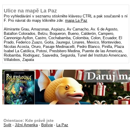
Ulice na mapě La Paz
Pro vyhledávání v seznamu stiskněte klávesu CTRL a pak současně s ní
F. Pro návrat do mapy klikněte zde:
mapa La Paz
Almirante Grau, Amazonas, Aspiazu, Av Camacho, Av. 6 de Agosto,
Batallon Colorados, Belzu, Boqueron, Bueno, Calderón, Campero,
Cannonigo Ayllon, Castro, Cochabamba, Colombia, Colon, Ecuador, El
Prado, Federico Zuazo, Goita, Jauregui, Linares, Mexico, Montevideo,
Nicolas Acosta, Oruro, Pasaje Medinacelli, Pedro Blanco, Pinilla, Plaza
Isabel La Católica, Potosi, Presbitero Medina, Puente de las Americas,
Riobamba, Rodriguez, Saavedra, Segurola, Tunel del Instituto Americano,
Villalobos, Zapata
Orientace: Kde právě jste
Svět
-
Jižní Amerika
-
Bolívie
-
La Paz