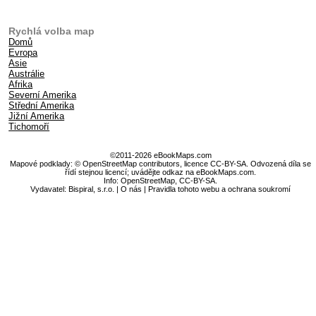
Rychlá volba map
Domů
Evropa
Asie
Austrálie
Afrika
Severní Amerika
Střední Amerika
Jižní Amerika
Tichomoří
©2011-2026 eBookMaps.com
Mapové podklady: © OpenStreetMap contributors, licence CC-BY-SA. Odvozená díla se
řídí stejnou licencí; uvádějte odkaz na eBookMaps.com.
Info:
OpenStreetMap
,
CC-BY-SA
.
Vydavatel: Bispiral, s.r.o. |
O nás
|
Pravidla tohoto webu a ochrana soukromí