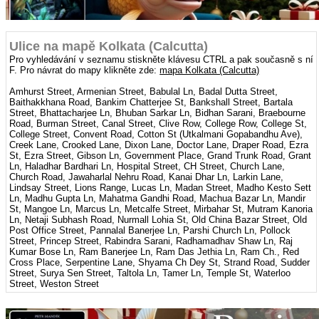
Ulice na mapě Kolkata (Calcutta)
Pro vyhledávání v seznamu stiskněte klávesu CTRL a pak současně s ní
F. Pro návrat do mapy klikněte zde:
mapa Kolkata (Calcutta)
Amhurst Street, Armenian Street, Babulal Ln, Badal Dutta Street,
Baithakkhana Road, Bankim Chatterjee St, Bankshall Street, Bartala
Street, Bhattacharjee Ln, Bhuban Sarkar Ln, Bidhan Sarani, Braebourne
Road, Burman Street, Canal Street, Clive Row, College Row, College St,
College Street, Convent Road, Cotton St (Utkalmani Gopabandhu Ave),
Creek Lane, Crooked Lane, Dixon Lane, Doctor Lane, Draper Road, Ezra
St, Ezra Street, Gibson Ln, Government Place, Grand Trunk Road, Grant
Ln, Haladhar Bardhari Ln, Hospital Street, CH Street, Church Lane,
Church Road, Jawaharlal Nehru Road, Kanai Dhar Ln, Larkin Lane,
Lindsay Street, Lions Range, Lucas Ln, Madan Street, Madho Kesto Sett
Ln, Madhu Gupta Ln, Mahatma Gandhi Road, Machua Bazar Ln, Mandir
St, Mangoe Ln, Marcus Ln, Metcalfe Street, Mirbahar St, Mutram Kanoria
Ln, Netaji Subhash Road, Nurmall Lohia St, Old China Bazar Street, Old
Post Office Street, Pannalal Banerjee Ln, Parshi Church Ln, Pollock
Street, Princep Street, Rabindra Sarani, Radhamadhav Shaw Ln, Raj
Kumar Bose Ln, Ram Banerjee Ln, Ram Das Jethia Ln, Ram Ch., Red
Cross Place, Serpentine Lane, Shyama Ch Dey St, Strand Road, Sudder
Street, Surya Sen Street, Taltola Ln, Tamer Ln, Temple St, Waterloo
Street, Weston Street