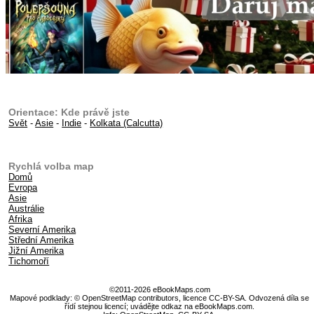
Orientace: Kde právě jste
Svět
-
Asie
-
Indie
-
Kolkata (Calcutta)
Rychlá volba map
Domů
Evropa
Asie
Austrálie
Afrika
Severní Amerika
Střední Amerika
Jižní Amerika
Tichomoří
©2011-2026 eBookMaps.com
Mapové podklady: © OpenStreetMap contributors, licence CC-BY-SA. Odvozená díla se
řídí stejnou licencí; uvádějte odkaz na eBookMaps.com.