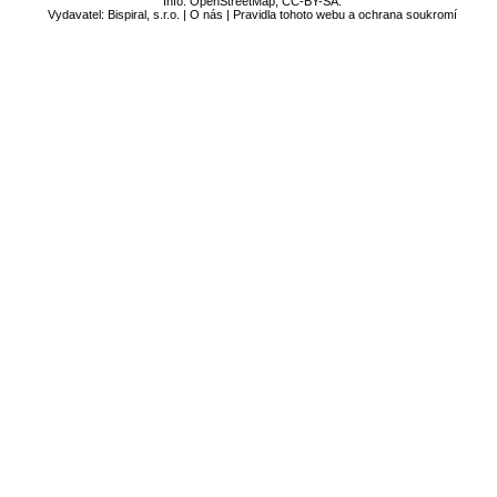
Info:
OpenStreetMap
,
CC-BY-SA
.
Vydavatel: Bispiral, s.r.o. |
O nás
|
Pravidla tohoto webu a ochrana soukromí