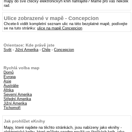
mapy do své čtečky elektronickýh knih nahrajete? Máme pro vás několik
rad.
Ulice zobrazené v mapě - Concepcion
Chcete-li vidět kompletní seznam ulic na této bezplatné mapě, podívejte
se na tuto stránku:
ulice na mapě Concepcion
Orientace: Kde právě jste
Svět
-
Jižní Amerika
-
Chile
-
Concepcion
Rychlá volba map
Domů
Evropa
Asie
Austrálie
Afrika
Severní Amerika
Střední Amerika
Jižní Amerika
Tichomoří
Jak prohlížet eKnihy
Mapy, které najdete na těchto stránkách, jsou nabízeny jako eknihy -
elektronické knihy, které můžete snadno použít ve čtečkách knih, jako