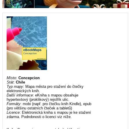
Místo
:
Concepcion
Stát
:
Chile
Typ mapy
: Mapa města pro stažení do čtečky
elektronických knih.
Další informace
: eKniha s mapou obsahuje
hypertextový (proklikový) rejstřík ulic.
Formáty
: mobi (např. pro čtečku knih Kindle), epub
(pro většinu ostatních čteček a tabletů)
Licence
: Elektronická kniha s mapou je ke stažení
zdarma. Podrobnosti o licenci viz níže.