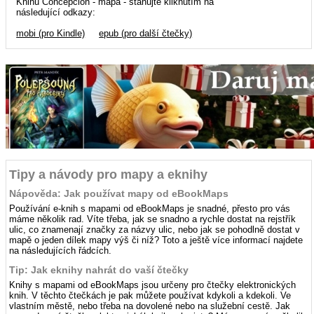
Knihu Concepcion - mapa - stahujte kliknutím na
následující odkazy:
mobi (pro Kindle)
epub (pro další čtečky)
Tipy a návody pro mapy a eknihy
Nápověda: Jak používat mapy od eBookMaps
Používání e-knih s mapami od eBookMaps je snadné, přesto pro vás
máme několik rad. Víte třeba, jak se snadno a rychle dostat na rejstřík
ulic, co znamenají značky za názvy ulic, nebo jak se pohodlně dostat v
mapě o jeden dílek mapy výš či níž? Toto a ještě více informací najdete
na následujících řádcích.
Tip: Jak eknihy nahrát do vaší čtečky
Knihy s mapami od eBookMaps jsou určeny pro čtečky elektronických
knih. V těchto čtečkách je pak můžete používat kdykoli a kdekoli. Ve
vlastním městě, nebo třeba na dovolené nebo na služební cestě. Jak