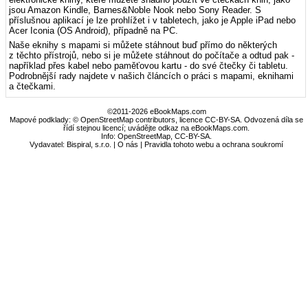
jsou Amazon Kindle, Barnes&Noble Nook nebo Sony Reader. S
příslušnou aplikací je lze prohlížet i v tabletech, jako je Apple iPad nebo
Acer Iconia (OS Android), případně na PC.
Naše eknihy s mapami si můžete stáhnout buď přímo do některých
z těchto přístrojů, nebo si je můžete stáhnout do počítače a odtud pak -
například přes kabel nebo paměťovou kartu - do své čtečky či tabletu.
Podrobnější rady najdete v našich článcích o práci s mapami, eknihami
a čtečkami.
©2011-2026 eBookMaps.com
Mapové podklady: © OpenStreetMap contributors, licence CC-BY-SA. Odvozená díla se
řídí stejnou licencí; uvádějte odkaz na eBookMaps.com.
Info:
OpenStreetMap
,
CC-BY-SA
.
Vydavatel: Bispiral, s.r.o. |
O nás
|
Pravidla tohoto webu a ochrana soukromí